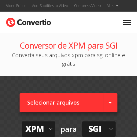
Video Editor
Add Subtitles to Video
Compress Video
Mais
Conversor de XPM para SGI
Converta seus arquivos xpm para sgi online e
grátis
Selecionar arquivos
XPM
SGI
para