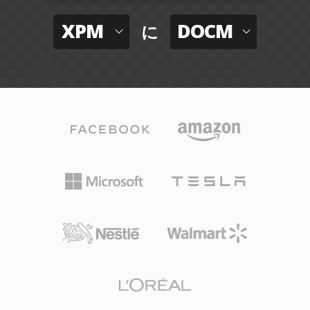
XPM
DOCM
に