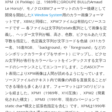
XPM（X PixMap）は、1989年にGROUPE BULLのArnaud
Le Horsが、モノクロXBMフォーマットのカラー後継として
開発を開始した
X Window System
用のカラー画像フォーマ
ットです。XBMと同様に、XPMファイルは有効なCソースコ
ードです — 各ファイルは文字列のstatic配列として画像を定
義し、ヘッダー文字列が幅、高さ、色数、ピクセルあたり文
字数を指定し、色定義文字列が文字コードを色値（X11カラ
ー名、16進RGB、「background」や「foreground」などの
シンボリックカラータイプをサポート）にマップし、ピクセ
ル文字列が各行をカラーパレットをインデックスする文字コ
ードのシーケンスとしてエンコードします。このASCIIアー
ト表現によりXPM画像は人間が読めるようになっています。
ソースファイルのテキスト内で画像の内容を直接見ることが
できる場合も多くあります。フォーマットは3つのリビジョ
ンを経ました。XPM1（1989年、X10互換）、XPM2（簡素
化された構文）、XPM3（1991年、現在のバージョンで
static char*構文と拡張色指定を含む）です。XPMは1990年