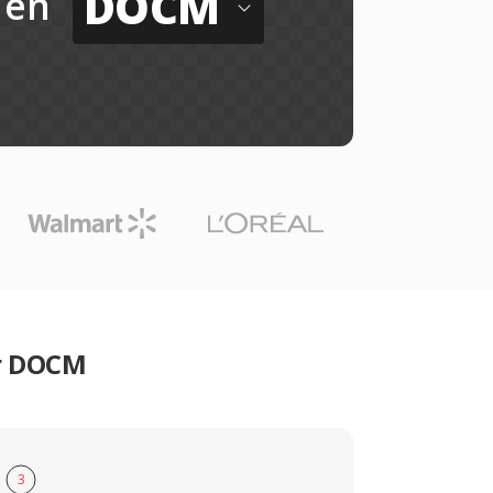
DOCM
en
er DOCM
3