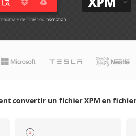
XPM
le maximale de fichier ou
Inscription
t convertir un fichier XPM en fichi
2