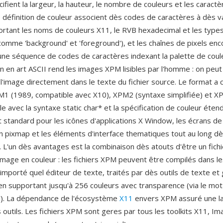
ifient la largeur, la hauteur, le nombre de couleurs et les caractè
e définition de couleur associent dès codes de caractères à dès v
ortant les noms de couleurs X11, le RVB hexadecimal et les type
omme 'background' et 'foreground'), et les chaînes de pixels en
ne séquence de codes de caractères indexant la palette de coul
n en art ASCII rend les images XPM lisibles par l'homme : on peut
l'image directement dans le texte du fichier source. Le format a 
PM1 (1989, compatible avec X10), XPM2 (syntaxe simplifiée) et X
le avec la syntaxe static char* et la spécification de couleur éte
at standard pour les icônes d'applications X Window, les écrans d
n pixmap et les éléments d'interface thematiques tout au long d
 L'un dès avantages est la combinaison dès atouts d'être un fich
image en couleur : les fichiers XPM peuvent être compilés dans le
importé quel éditeur de texte, traités par dès outils de texte et
 en supportant jusqu'à 256 couleurs avec transparence (via le mot
'). La dépendance de l'écosystème
X11
envers XPM assuré une la
 outils. Les fichiers XPM sont geres par tous les toolkits X11, I