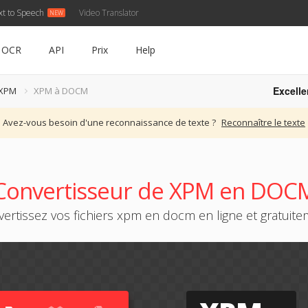
xt to Speech
Video Translator
OCR
API
Prix
Help
Excelle
 XPM
XPM à DOCM
Avez-vous besoin d'une reconnaissance de texte ?
Reconnaître le texte
Convertisseur de XPM en DOC
ertissez vos fichiers xpm en docm en ligne et gratuit