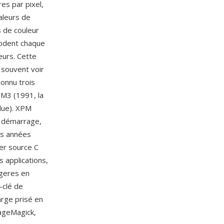
res par pixel,
aleurs de
s de couleur
codent chaque
eurs. Cette
 souvent voir
connu trois
PM3 (1991, la
ndue). XPM
e démarrage,
ès années
ier source C
s applications,
 geres en
-clé de
rge prisé en
mageMagick,