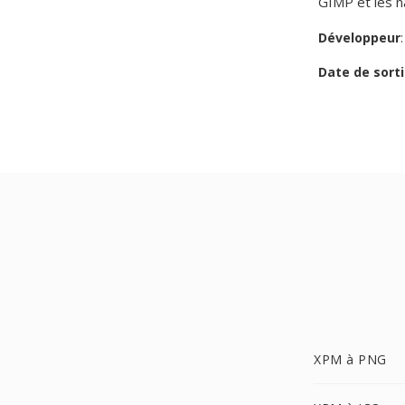
GIMP et les n
Développeur
Date de sorti
XPM à PNG