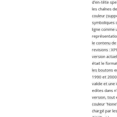
d'en-tête spec
les chaînes d
couleur (supp
symboliques c
ligne comme u
représentatio
le contenu de 
revisions : X
version actuel
était le form
les boutons e
1990 et 2000.
valide et une 
edites dans n'
version, tout
couleur 'None
chargé par les