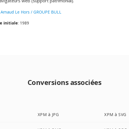
avigateurs web (support patrimonial).
:
Arnaud Le Hors / GROUPE BULL
e initiale
: 1989
Conversions associées
XPM à JPG
XPM à SVG