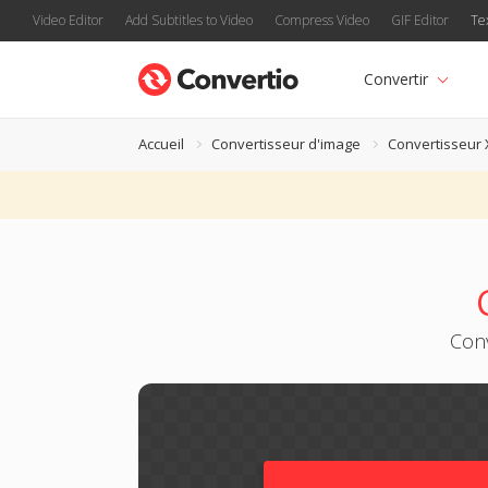
Video Editor
Add Subtitles to Video
Compress Video
GIF Editor
Te
Convertir
Accueil
Convertisseur d'image
Convertisseur
Conv