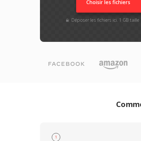
Choisir les fichiers
Déposer les fichiers ici. 1 GB tail
Commen
1