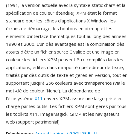
(1991, la version actuelle avec la syntaxe static char* et la
spécification de couleur étendue). XPM était le format
standard pour les icônes d'applications X Window, les
écrans de démarrage, les boutons en pixmap et les
éléments d'interface thematiques tout au long dès années
1990 et 2000. L'un dès avantages est la combinaison dès
atouts d'être un fichier source C valide et une image en
couleur : les fichiers XPM peuvent être compilés dans les
applications, edites dans n'importé quel éditeur de texte,
traités par dès outils de texte et geres en version, tout en
supportant jusqu'à 256 couleurs avec transparence (via le
mot-clé de couleur 'None'). La dépendance de
l'écosystème
X11
envers XPM assuré une large prisé en
chargé par les outils. Les fichiers XPM sont geres par tous
les toolkits X11, ImageMagick, GIMP et les navigateurs
web (support patrimonial).
Développeur
:
Arnaud Le Hors / GROUPE BULL