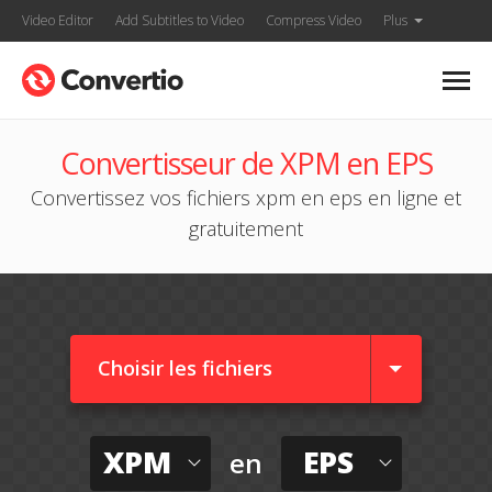
Video Editor
Add Subtitles to Video
Compress Video
Plus
Convertisseur de XPM en EPS
Convertissez vos fichiers xpm en eps en ligne et
gratuitement
Choisir les fichiers
XPM
EPS
en