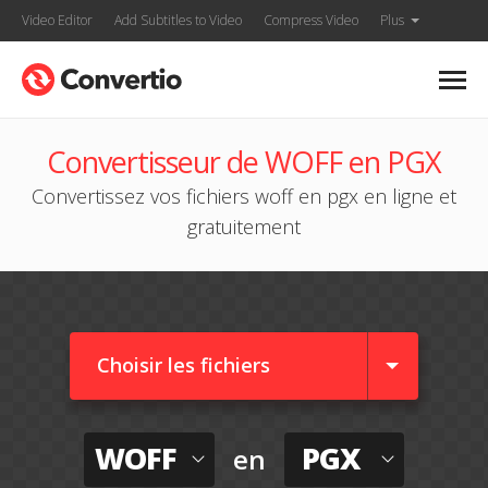
Video Editor
Add Subtitles to Video
Compress Video
Plus
Convertisseur de WOFF en PGX
Convertissez vos fichiers woff en pgx en ligne et
gratuitement
Choisir les fichiers
WOFF
PGX
en