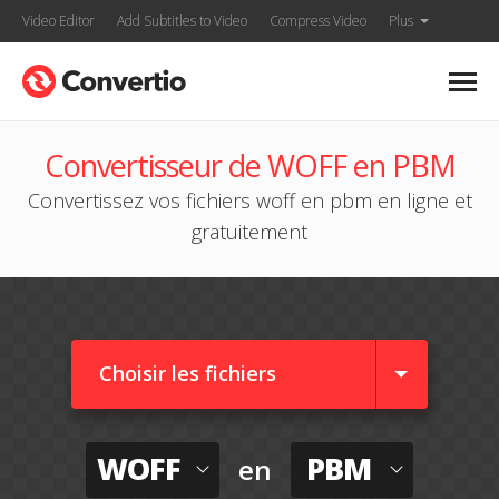
Video Editor
Add Subtitles to Video
Compress Video
Plus
Convertisseur de WOFF en PBM
Convertissez vos fichiers woff en pbm en ligne et
gratuitement
Choisir les fichiers
WOFF
PBM
en