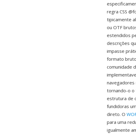
especificamen
regra CSS @fo
tipicamente 
ou OTF bruto
estendidos pe
descrições qu
impasse práti
formato bruto
comunidade d
implementave
navegadores 
tornando-o o 
estrutura de 
fundidoras um
direto. O
WOF
para uma red
igualmente am