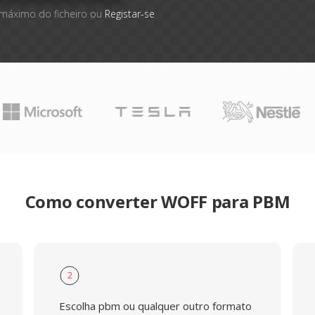
 máximo do ficheiro ou
Registar-se
Como converter WOFF para PBM
2
Escolha pbm ou qualquer outro formato