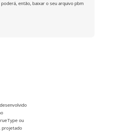
poderá, então, baixar o seu arquivo pbm
 desenvolvido
mo
TrueType ou
 projetado