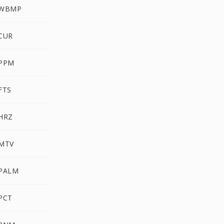
 WBMP
 CUR
 PPM
FTS
 HRZ
 MTV
 PALM
PCT