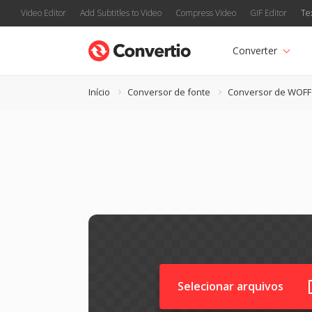
Video Editor
Add Subtitles to Video
Compress Video
GIF Editor
Te
Converter
Início
Conversor de fonte
Conversor de WOFF
Selecionar arquivos