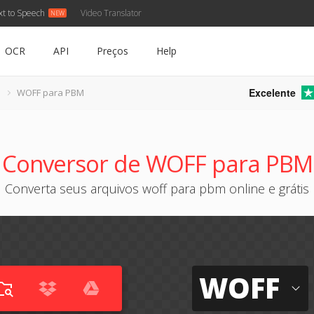
xt to Speech
Video Translator
OCR
API
Preços
Help
Excelente
WOFF para PBM
Conversor de WOFF para PBM
Converta seus arquivos woff para pbm online e grátis
WOFF