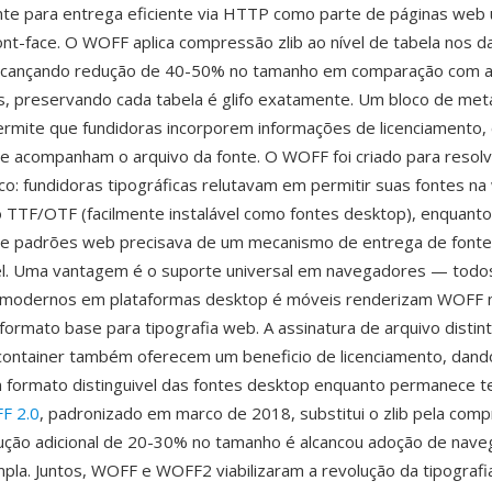
te para entrega eficiente via HTTP como parte de páginas web
nt-face. O WOFF aplica compressão zlib ao nível de tabela nos d
alcançando redução de 40-50% no tamanho em comparação com a
s, preservando cada tabela é glifo exatamente. Um bloco de me
rmite que fundidoras incorporem informações de licenciamento, 
e acompanham o arquivo da fonte. O WOFF foi criado para resol
co: fundidoras tipográficas relutavam em permitir suas fontes n
 TTF/OTF (facilmente instalável como fontes desktop), enquanto
e padrões web precisava de um mecanismo de entrega de fonte
l. Uma vantagem é o suporte universal em navegadores — todo
modernos em plataformas desktop é móveis renderizam WOFF 
formato base para tipografia web. A assinatura de arquivo distint
container também oferecem um beneficio de licenciamento, dand
 formato distinguivel das fontes desktop enquanto permanece 
F 2.0
, padronizado em marco de 2018, substitui o zlib pela comp
ução adicional de 20-30% no tamanho é alcancou adoção de nav
pla. Juntos, WOFF e WOFF2 viabilizaram a revolução da tipograf