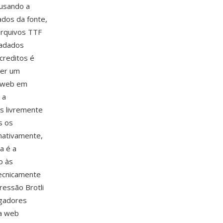
 usando a
ados da fonte,
rquivos TTF
tadados
creditos é
ver um
a web em
 a
s livremente
s os
nativamente,
a é a
o às
tecnicamente
ressão Brotli
egadores
ia web