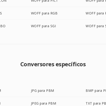
ICON
WOFF para PICT
WOFF para
AS
WOFF para RGB
WOFF para
GBO
WOFF para SGI
WOFF para
Conversores específicos
M
JPG para PBM
BMP para 
M
JPEG para PBM
TXT para P