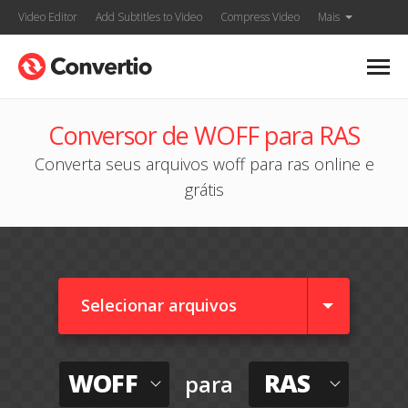
Video Editor
Add Subtitles to Video
Compress Video
Mais
Conversor de WOFF para RAS
Converta seus arquivos woff para ras online e
grátis
Selecionar arquivos
WOFF
RAS
para