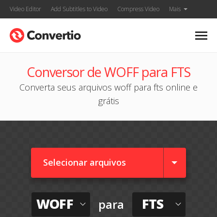
Video Editor
Add Subtitles to Video
Compress Video
Mais
Conversor de WOFF para FTS
Converta seus arquivos woff para fts online e
grátis
Selecionar arquivos
WOFF
FTS
para