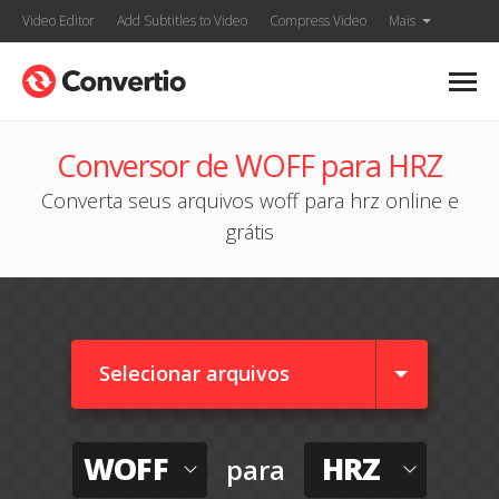
Video Editor
Add Subtitles to Video
Compress Video
Mais
Conversor de WOFF para HRZ
Converta seus arquivos woff para hrz online e
grátis
Selecionar arquivos
WOFF
HRZ
para