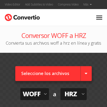
Video Editor
Add Subtitles to Video
Compress Video
Más
Conversor WOFF a HRZ
Convierta sus archivos woff a hrz en línea y gratis
Seleccione los archivos
WOFF
HRZ
a