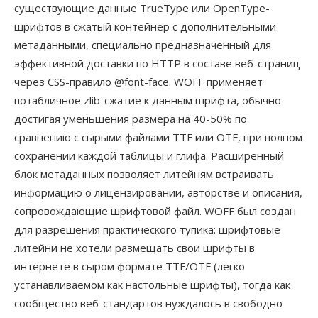
существующие данные TrueType или OpenType-
шрифтов в сжатый контейнер с дополнительными
метаданными, специально предназначенный для
эффективной доставки по HTTP в составе веб-страниц
через CSS-правило @font-face. WOFF применяет
потабличное zlib-сжатие к данным шрифта, обычно
достигая уменьшения размера на 40-50% по
сравнению с сырыми файлами TTF или OTF, при полном
сохранении каждой таблицы и глифа. Расширенный
блок метаданных позволяет литейням встраивать
информацию о лицензировании, авторстве и описания,
сопровождающие шрифтовой файл. WOFF был создан
для разрешения практического тупика: шрифтовые
литейни не хотели размещать свои шрифты в
интернете в сыром формате TTF/OTF (легко
устанавливаемом как настольные шрифты), тогда как
сообщество веб-стандартов нуждалось в свободно