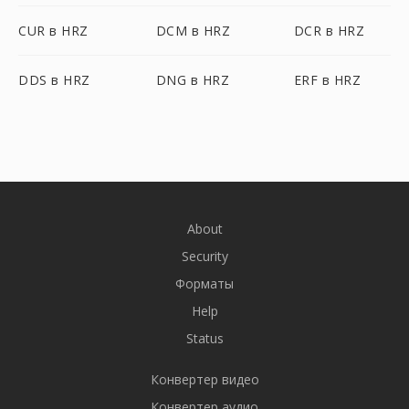
CUR в HRZ
DCM в HRZ
DCR в HRZ
DDS в HRZ
DNG в HRZ
ERF в HRZ
About
Security
Форматы
Help
Status
Конвертер видео
Конвертер аудио