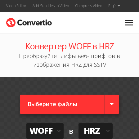
Video Editor
Add Subtitles to Video
Compress Video
Ещё
Конвертер WOFF в HRZ
Преобразуйте глифы веб-шрифтов в
изображения HRZ для SSTV
Выберите файлы
WOFF
HRZ
в