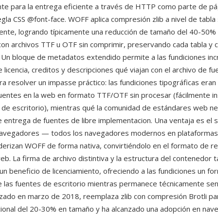
te para la entrega eficiente a través de HTTP como parte de p
egla CSS @font-face. WOFF aplica compresión zlib a nivel de tabla
uente, logrando típicamente una reducción de tamaño del 40-50%
on archivos TTF u OTF sin comprimir, preservando cada tabla y c
 Un bloque de metadatos extendido permite a las fundiciones inc
 licencia, creditos y descripciones qué viajan con el archivo de 
a resolver un impasse práctico: las fundiciones tipográficas eran 
fuentes en la web en formato TTF/OTF sin procesar (fácilmente in
de escritorio), mientras qué la comunidad de estándares web ne
entrega de fuentes de libre implementacion. Una ventaja es el 
 navegadores — todos los navegadores modernos en plataformas 
derizan WOFF de forma nativa, convirtiéndolo en el formato de re
web. La firma de archivo distintiva y la estructura del contenedor 
un beneficio de licenciamiento, ofreciendo a las fundiciones un fo
de las fuentes de escritorio mientras permanece técnicamente senc
izado en marzo de 2018, reemplaza zlib con compresión Brotli pa
cional del 20-30% en tamaño y ha alcanzado una adopción en na