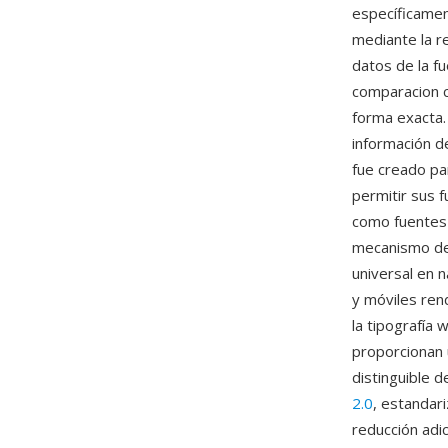
específicamen
mediante la r
datos de la f
comparacion c
forma exacta.
información de
fue creado par
permitir sus 
como fuentes 
mecanismo de 
universal en
y móviles ren
la tipografía 
proporcionan 
distinguible 
2.0
, estandar
reducción adi