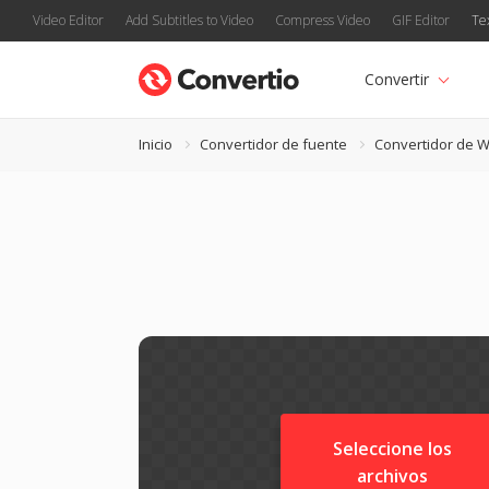
Video Editor
Add Subtitles to Video
Compress Video
GIF Editor
Te
Convertir
Inicio
Convertidor de fuente
Convertidor de 
Seleccione los
archivos