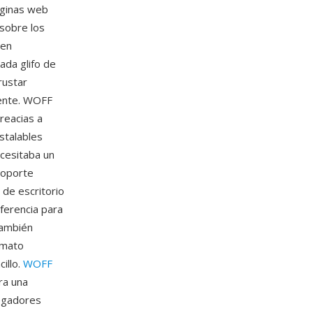
áginas web
 sobre los
 en
ada glifo de
rustar
fuente. WOFF
reacias a
stalables
cesitaba un
soporte
de escritorio
ferencia para
también
rmato
illo.
WOFF
ra una
vegadores