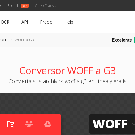
xt to Speech
Video Translator
OCR
API
Precio
Help
Excelente
WOFF
WOFF a G3
Conversor WOFF a G3
Convierta sus archivos woff a g3 en línea y gratis
WOFF