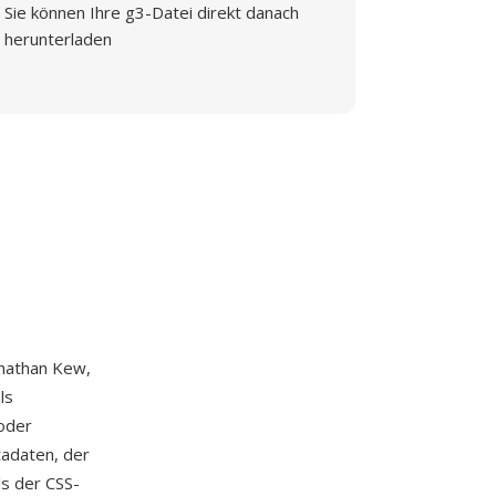
Sie können Ihre g3-Datei direkt danach
herunterladen
onathan Kew,
ls
oder
tadaten, der
ls der CSS-