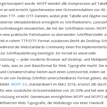
egel konzipiert wurde. WOFF wendet zlib-Kompression auf Tabel
ten an und erreicht typischerweise eine Grössenreduktion von 40
rohen TTF- oder OTF-Dateien, wobei jede Tabelle und Glyphe exa
rweiterter Metadatenblock ermöglicht es Schriftanbietern, Lizenzi
eschreibungen einzubetten, die mit der Schriftdatei reisen. WOF
 eine praktische Pattsituation zu überwinden: Schrifthersteller z
Web in rohem TTF/OTF-Format zuzulassen (leicht als Desktop-Sch
), während die Webstandards-Community einen frei implementierb
r Schriftauslieferung benötigte. Ein Vorteil ist universelle
stützung — jeder moderne Browser auf Desktop- und Mobilplat
nativ, was es zum Basisformat für Web-Typografie macht. Die 
 und Containerstruktur bieten auch einen Lizenzvorteil, indem sie
ern ein von Desktop-Schriften unterscheidbares Format geben, da
bleibt.
WOFF 2.0
, standardisiert im März 2018, ersetzt zlib durch 
ür eine zusätzliche Grössenreduktion von 20-30% und hat eine äh
stützung erreicht. Gemeinsam ermöglichten WOFF und WOFF2 di
efinierten Web-Typografie, die Webdesign von einer Handvoll