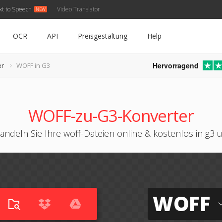
xt to Speech
Video Translator
OCR
API
Preisgestaltung
Help
Hervorragend
er
WOFF in G3
WOFF-zu-G3-Konverter
andeln Sie Ihre woff-Dateien online & kostenlos in g3 
WOFF