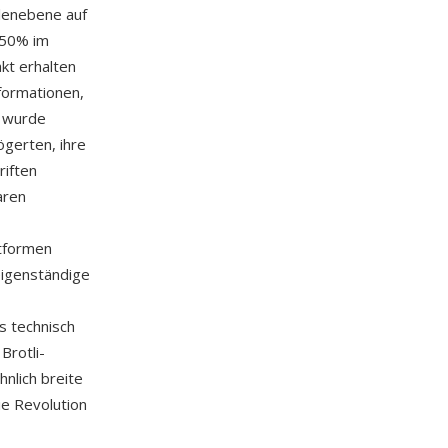
lenebene auf
-50% im
kt erhalten
nformationen,
F wurde
ögerten, ihre
riften
aren
tformen
eigenständige
s technisch
Brotli-
nlich breite
e Revolution