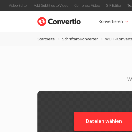
Video Editor
Add Subtitles to Video
Compress Video
GIF Editor
Te
Konvertieren
Startseite
Schriftart-Konverter
WOFF-Konvert
W
Dateien wählen