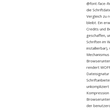
@font-face-R
die Schriftda
Vergleich zu 
bleibt. Ein e
Credits und B
geschaffen, um
Schriften im 
installierbar
Mechanismus zu
Browserunter
rendert WOFF 
Dateisignatur
Schriftanbiet
unkompliziert 
Kompression f
Browserunter
der benutzerd