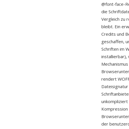
@font-face-R
die Schriftda
Vergleich zu 
bleibt. Ein e
Credits und B
geschaffen, um
Schriften im 
installierbar
Mechanismus zu
Browserunter
rendert WOFF 
Dateisignatur
Schriftanbiet
unkompliziert 
Kompression f
Browserunter
der benutzerd