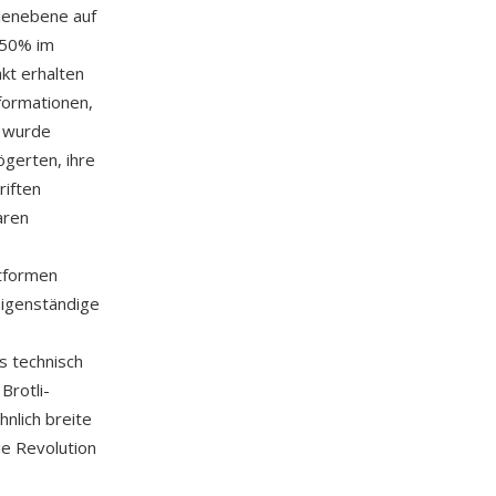
lenebene auf
-50% im
kt erhalten
nformationen,
F wurde
ögerten, ihre
riften
aren
tformen
eigenständige
s technisch
Brotli-
nlich breite
e Revolution