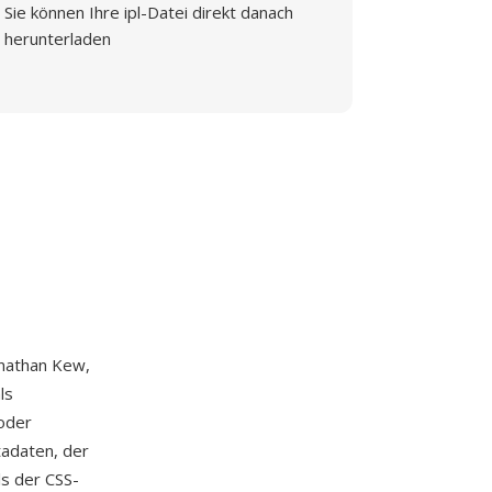
Sie können Ihre ipl-Datei direkt danach
herunterladen
onathan Kew,
ls
oder
tadaten, der
ls der CSS-