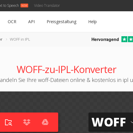
xt to Speech
Video Translator
OCR
API
Preisgestaltung
Help
Hervorragend
er
WOFF in IPL
WOFF-zu-IPL-Konverter
andeln Sie Ihre woff-Dateien online & kostenlos in ipl 
WOFF