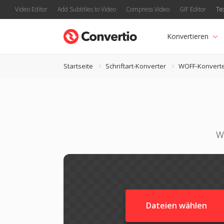
Video Editor
Add Subtitles to Video
Compress Video
GIF Editor
Te
Konvertieren
Startseite
Schriftart-Konverter
WOFF-Konvert
W
Dateien wählen