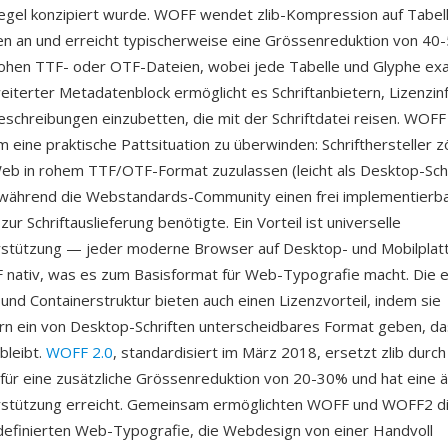
egel konzipiert wurde. WOFF wendet zlib-Kompression auf Tabel
ten an und erreicht typischerweise eine Grössenreduktion von 40
rohen TTF- oder OTF-Dateien, wobei jede Tabelle und Glyphe exa
rweiterter Metadatenblock ermöglicht es Schriftanbietern, Lizenzi
eschreibungen einzubetten, die mit der Schriftdatei reisen. WOF
 eine praktische Pattsituation zu überwinden: Schrifthersteller z
Web in rohem TTF/OTF-Format zuzulassen (leicht als Desktop-Sch
), während die Webstandards-Community einen frei implementierb
r Schriftauslieferung benötigte. Ein Vorteil ist universelle
stützung — jeder moderne Browser auf Desktop- und Mobilplat
nativ, was es zum Basisformat für Web-Typografie macht. Die 
 und Containerstruktur bieten auch einen Lizenzvorteil, indem sie
ern ein von Desktop-Schriften unterscheidbares Format geben, da
bleibt.
WOFF 2.0
, standardisiert im März 2018, ersetzt zlib durch 
ür eine zusätzliche Grössenreduktion von 20-30% und hat eine äh
stützung erreicht. Gemeinsam ermöglichten WOFF und WOFF2 di
efinierten Web-Typografie, die Webdesign von einer Handvoll