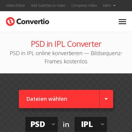
Video Editor
Add Subtitles to Video
Compress Video
Mehr
PSD in IPL Converter
PSD in IPL online konvertieren — Bildsequenz-
Frames kostenlos
Dateien wählen
PSD
IPL
in