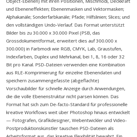
Object-Ebenen) mit ihren Positionen, Mischmodi, Deckkraft
und Ebeneneffekten; Ebenenmasken und Vektormasken;
Alphakanäle; Sonderfarbkanäle; Pfade; Hilfslinien; Slices; und
den vollständigen Undo-Verlauf. Das Format unterstützt
Bilder bis zu 30.000 x 30.000 Pixel (PSB, das
Grossdokumentformat, erweitert dies auf 300.000 x
300.000) in Farbmodi wie RGB, CMYK, Lab, Graustufen,
Indexfarben, Duplex und Mehrkanal, bei 1, 8, 16 oder 32
Bit pro Kanal. PSD-Dateien verwenden eine Kombination
aus RLE-Komprimierung für einzelne Ebenendaten und
speichern zusammengefasste (abgeflachte)
Vorschaubilder für schnelle Anzeige durch Anwendungen,
die die volle Ebenenstruktur nicht parsen können. Das
Format hat sich zum De-facto-Standard für professionelle
kreative Workflows weit über Photoshop hinaus entwickelt
— Fotografen, Grafikdesigner, Webentwickler und Video-
Postproduktionskünstler tauschen PSD-Dateien als
Arbeitsformat aus, das kreative Flexibilität bewahrt. Ein