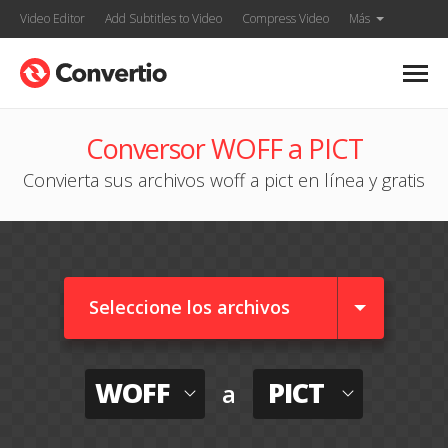
Video Editor
Add Subtitles to Video
Compress Video
Más
Conversor WOFF a PICT
Convierta sus archivos woff a pict en línea y gratis
Seleccione los archivos
WOFF
PICT
a