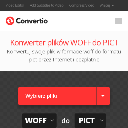
Video Editor
Add Subtitles to Video
Compress Video
Więcej
Konwerter plików WOFF do PICT
Konwertuj swoje pliki w formacie woff do formatu
pict przez Internet i bezpłatnie
Wybierz pliki
WOFF
PICT
do