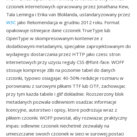
czcionek internetowych opracowany przez Jonathana Kew,
Tala Leminga i Erika van Bloklanda, ustandaryzowany przez
W3C
jako Rekomendacja w grudniu 2012 roku. Format
opakowuje istniejace dane czcionek TrueType lub
OpenType w skompresowanym kontenerze z
dodatkowymi metadanymi, specjalnie zaprojektowanym do
wydajnego dostarczania przez HTTP jako czesc stron
internetowych przy uzyciu reguly CSS @font-face. WOFF
stosuje kompresje zlib na poziomie tabel do danych
czcionki, typowo osiagajac 40-50% redukcje rozmiaru w
porownaniu z surowymi plikami TTF lub OTF, zachowujac
przy tym kazda tabele i glif dokladnie. Rozszerzony blok
metadanych pozwala odlewniom osadzac informacje
licencyjne, autorstwo i opisy, ktore podrozuja wraz z
plikiem czcionki. WOFF powstal, aby rozwiazac praktyczny
impas: odlewnie czcionek niechetnié zezwalaly na
umieszczanie swoich czcionek w sieci w surowej postaci