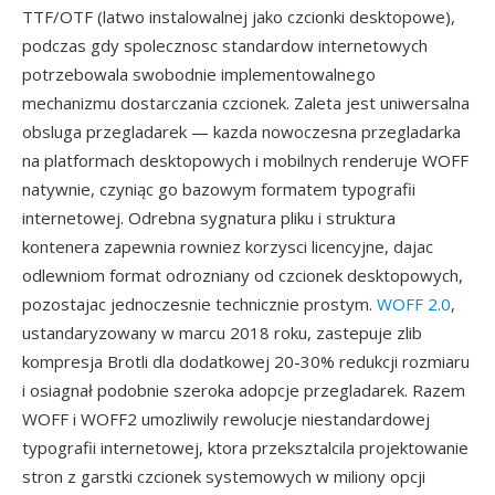
TTF/OTF (latwo instalowalnej jako czcionki desktopowe),
podczas gdy spolecznosc standardow internetowych
potrzebowala swobodnie implementowalnego
mechanizmu dostarczania czcionek. Zaleta jest uniwersalna
obsluga przegladarek — kazda nowoczesna przegladarka
na platformach desktopowych i mobilnych renderuje WOFF
natywnie, czyniąc go bazowym formatem typografii
internetowej. Odrebna sygnatura pliku i struktura
kontenera zapewnia rowniez korzysci licencyjne, dajac
odlewniom format odrozniany od czcionek desktopowych,
pozostajac jednoczesnie technicznie prostym.
WOFF 2.0
,
ustandaryzowany w marcu 2018 roku, zastepuje zlib
kompresja Brotli dla dodatkowej 20-30% redukcji rozmiaru
i osiagnał podobnie szeroka adopcje przegladarek. Razem
WOFF i WOFF2 umozliwily rewolucje niestandardowej
typografii internetowej, ktora przeksztalcila projektowanie
stron z garstki czcionek systemowych w miliony opcji