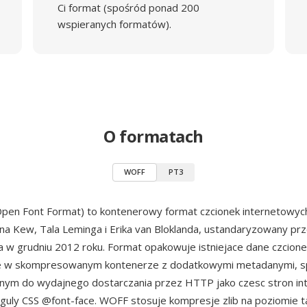
Ci format (spośród ponad 200
wspieranych formatów).
O formatach
WOFF
PT3
en Font Format) to kontenerowy format czcionek internetowy
na Kew, Tala Leminga i Erika van Bloklanda, ustandaryzowany pr
 w grudniu 2012 roku. Format opakowuje istniejace dane czcion
 w skompresowanym kontenerze z dodatkowymi metadanymi, sp
nym do wydajnego dostarczania przez HTTP jako czesc stron in
eguly CSS @font-face. WOFF stosuje kompresje zlib na poziomie t