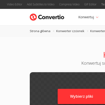
Video Editor
Add Subtitles to Video
Compress Video
GIF Editor
Te
Konwertuj
Strona główna
Konwerter czcionek
Konwerte
Konwertuj sw
Wybierz pliki