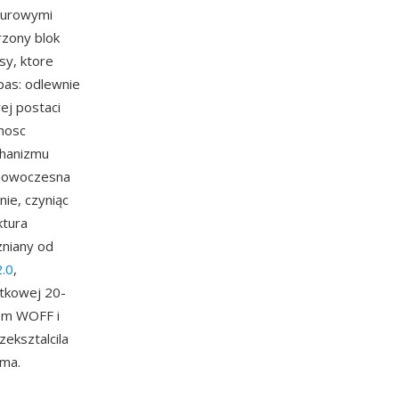
 surowymi
rzony blok
sy, ktore
pas: odlewnie
ej postaci
nosc
hanizmu
 nowoczesna
ie, czyniąc
ktura
zniany od
.0
,
atkowej 20-
zem WOFF i
eksztalcila
sma.