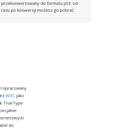
przekonwertowany do formatu pt3; od
razu po konwersji możesz go pobrać.
ch opracowany
zez
W3C
jako
ek TrueType
ecjalnie
ternetowych
abel do