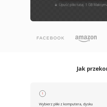
Upuść pliki tutaj. 1 GB Maksym
Jak przek
1
Wybierz pliki z komputera, dysku