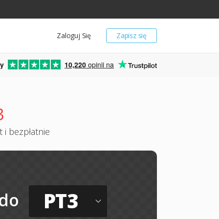
Zaloguj Się
Zapisz się
y
10,220
opinii na
3
 i bezpłatnie
PT3
do