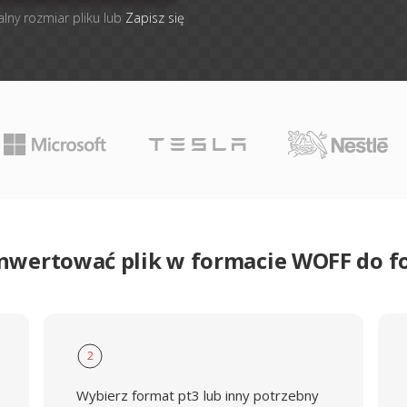
alny rozmiar pliku lub
Zapisz się
onwertować plik w formacie WOFF do f
2
Wybierz format pt3 lub inny potrzebny