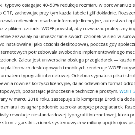
ki, typowo osiagajac 40-50% redukcje rozmiaru w porownaniu z
ub OTF, zachowujac przy tym kazda tabele i glif dokladnie. Rozsze
zwala odlewniom osadzac informacje licencyjne, autorstwo i opi
z z plikiem czcionki. WOFF powstal, aby rozwiazac praktyczny im
hetnié zezwalaly na umieszczanie swoich czcionek w sieci w surow
o instalowalnej jako czcionki desktopowe), podczas gdy spolecz
nternetowych potrzebowala swobodnie implementowalnego mec
czcionek. Zaleta jest uniwersalna obsluga przegladarek — kazda
na platformach desktopowych i mobilnych renderuje WOFF natywn
rmatem typografii internetowej. Odrebna sygnatura pliku i stru
ewnia rowniez korzysci licencyjne, dajac odlewniom format odro
topowych, pozostajac jednoczesnie technicznie prostym.
WOFF 2
ny w marcu 2018 roku, zastepuje zlib kompresja Brotli dla dod
rozmiaru i osiagnał podobnie szeroka adopcje przegladarek. Ra
ily rewolucje niestandardowej typografii internetowej, ktora prz
 stron z garstki czcionek systemowych w miliony opcji krojow pi