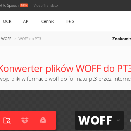
xt to Speech
Video Translator
OCR
API
Cennik
Help
Znakomit
r WOFF
WOFF do PT3
Konwerter plików WOFF do PT
oje pliki w formacie woff do formatu pt3 przez Internet
WOFF