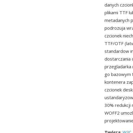
danych czcion
plikami TTF l
metadanych po
podrozuja wra
czcionek niec
TTF/OTF (latw
standardow i
dostarczania 
przegladarka 
go bazowym fo
kontenera zap
czcionek desk
ustandaryzowa
30% redukcji 
WOFF2 umozliw
projektowanie
Twórca
:
W3C