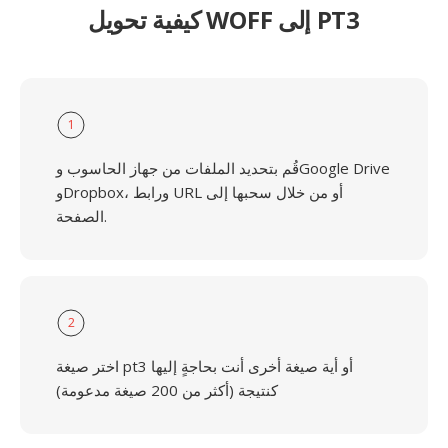
كيفية تحويل WOFF إلى PT3
1
قُم بتحديد الملفات من جهاز الحاسوب وGoogle Drive
وDropbox، ورابط URL أو من خلال سحبها إلى
الصفحة.
2
اختر صيغة pt3 أو أية صيغة أخرى أنت بحاجةٍ إليها
كنتيجة (أكثر من 200 صيغة مدعومة)