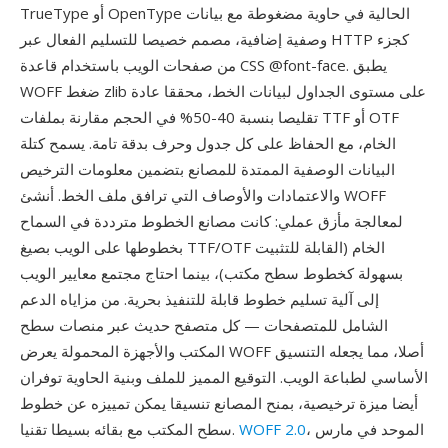
TrueType أو OpenType الحالية في حاوية مضغوطة مع بيانات
وصفية إضافية، مصمم خصيصا للتسليم الفعال عبر HTTP كجزء
من صفحات الويب باستخدام قاعدة CSS @font-face. يطبق
WOFF ضغط zlib على مستوى الجداول لبيانات الخط، محققا عادة
تقليصا بنسبة 40-50% في الحجم مقارنة بملفات TTF أو OTF
الخام، مع الحفاظ على كل جدول وحرف بدقة تامة. يسمح كتلة
البيانات الوصفية الممتدة للمصانع بتضمين معلومات الترخيص
والاعتمادات والأوصاف التي ترافق ملف الخط. أنشئ WOFF
لمعالجة مأزق عملي: كانت مصانع الخطوط مترددة في السماح
بخطوطها على الويب بصيغ TTF/OTF الخام (القابلة للتثبيت
بسهولة كخطوط سطح مكتب)، بينما احتاج مجتمع معايير الويب
إلى آلية تسليم خطوط قابلة للتنفيذ بحرية. من مزاياه الدعم
الشامل للمتصفحات — كل متصفح حديث عبر منصات سطح
المكتب والأجهزة المحمولة يعرض WOFF أصلا، مما يجعله التنسيق
الأساسي لطباعة الويب. التوقيع المميز للملف وبنية الحاوية توفران
أيضا ميزة ترخيصية، بمنح المصانع تنسيقا يمكن تمييزه عن خطوط
، الموحد في مارس
WOFF 2.0
سطح المكتب مع بقائه بسيطا تقنيا.