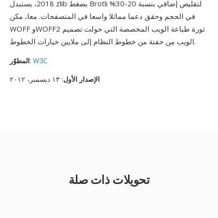
2018، يستبدل zlib بضغط Brotli لتقليص إضافي بنسبة 20-30%
في الحجم وحقق دعما مماثلا واسعا في المتصفحات. معا، مكن
WOFF وWOFF2 ثورة طباعة الويب المخصصة التي حولت تصميم
الويب من حفنة من خطوط النظام إلى ملايين خيارات الخطوط.
W3C
:
المطوّر
الإصدار الأول
: ١٣ ديسمبر، ٢٠١٢
تحويلات ذات صلة