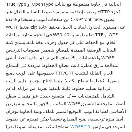
TrueType أو OpenType الحالية في حاوية مضغوطة مع بيانات
وصفية إضافية، مصمم خصيصا للتسليم الفعال عبر HTTP كجزء
من صفحات الويب باستخدام قاعدة CSS @font-face. يطبق
WOFF ضغط zlib على مستوى الجداول لبيانات الخط، محققا عادة
تقليصا بنسبة 40-50% في الحجم مقارنة بملفات TTF أو OTF
الخام، مع الحفاظ على كل جدول وحرف بدقة تامة. يسمح كتلة
البيانات الوصفية الممتدة للمصانع بتضمين معلومات الترخيص
والاعتمادات والأوصاف التي ترافق ملف الخط. أنشئ WOFF
لمعالجة مأزق عملي: كانت مصانع الخطوط مترددة في السماح
بخطوطها على الويب بصيغ TTF/OTF الخام (القابلة للتثبيت
بسهولة كخطوط سطح مكتب)، بينما احتاج مجتمع معايير الويب
إلى آلية تسليم خطوط قابلة للتنفيذ بحرية. من مزاياه الدعم
الشامل للمتصفحات — كل متصفح حديث عبر منصات سطح
المكتب والأجهزة المحمولة يعرض WOFF أصلا، مما يجعله التنسيق
الأساسي لطباعة الويب. التوقيع المميز للملف وبنية الحاوية توفران
أيضا ميزة ترخيصية، بمنح المصانع تنسيقا يمكن تمييزه عن خطوط
، الموحد في مارس
WOFF 2.0
سطح المكتب مع بقائه بسيطا تقنيا.