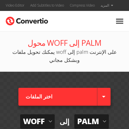
المزيد
Compress Video
Add Subtitles to Video
Video Editor
محول WOFF إلى PALM
يمكنك تحويل ملفات woff إلى palm على الإنترنت
وبشكل مجاني
اختر الملفات
WOFF
PALM
إلى