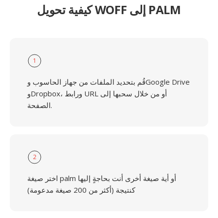
كيفية تحويل WOFF إلى PALM
1
قُم بتحديد الملفات من جهاز الحاسوب وGoogle Drive
وDropbox، ورابط URL أو من خلال سحبها إلى
الصفحة.
2
اختر صيغة palm أو أية صيغة أخرى أنت بحاجةٍ إليها
كنتيجة (أكثر من 200 صيغة مدعومة)