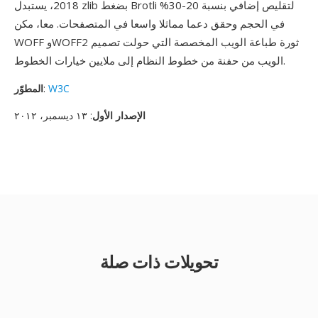
2018، يستبدل zlib بضغط Brotli لتقليص إضافي بنسبة 20-30%
في الحجم وحقق دعما مماثلا واسعا في المتصفحات. معا، مكن
WOFF وWOFF2 ثورة طباعة الويب المخصصة التي حولت تصميم
الويب من حفنة من خطوط النظام إلى ملايين خيارات الخطوط.
W3C
:
المطوّر
الإصدار الأول
: ١٣ ديسمبر، ٢٠١٢
تحويلات ذات صلة