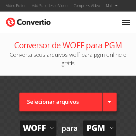
Video Editor
Add Subtitles to Video
Compress Video
Mais
Conversor de WOFF para PGM
Converta seus arquivos woff para pgm online e
grátis
Selecionar arquivos
WOFF
PGM
para