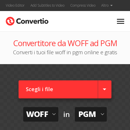
Video Editor
Add Subtitles to Video
Compress Video
Altro
Convertitore da WOFF ad PGM
Converti i tuoi file woff in pgm online e gratis
Scegli i file
WOFF
PGM
in