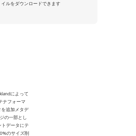
イルをダウンロードできます
loklandによって
ンテナフォーマ
ータを追加メタデ
ページの一部とし
ントデータにテ
50%のサイズ削