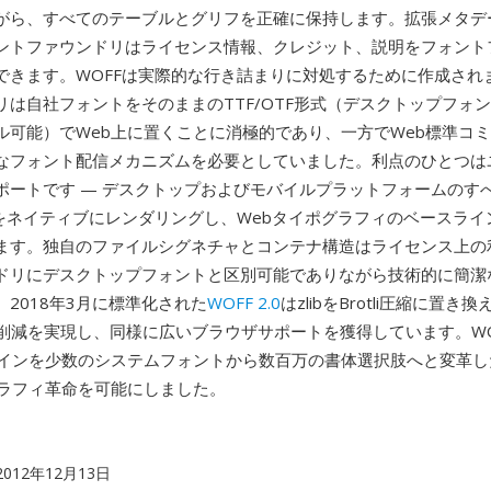
がら、すべてのテーブルとグリフを正確に保持します。拡張メタデ
ントファウンドリはライセンス情報、クレジット、説明をフォント
できます。WOFFは実際的な行き詰まりに対処するために作成され
リは自社フォントをそのままのTTF/OTF形式（デスクトップフォ
ル可能）でWeb上に置くことに消極的であり、一方でWeb標準コ
なフォント配信メカニズムを必要としていました。利点のひとつは
ポートです — デスクトップおよびモバイルプラットフォームのす
Fをネイティブにレンダリングし、Webタイポグラフィのベースライ
ます。独自のファイルシグネチャとコンテナ構造はライセンス上の
ドリにデスクトップフォントと区別可能でありながら技術的に簡潔
2018年3月に標準化された
WOFF 2.0
はzlibをBrotli圧縮に置き
ズ削減を実現し、同様に広いブラウザサポートを獲得しています。WOF
ザインを少数のシステムフォントから数百万の書体選択肢へと変革し
グラフィ革命を可能にしました。
 2012年12月13日