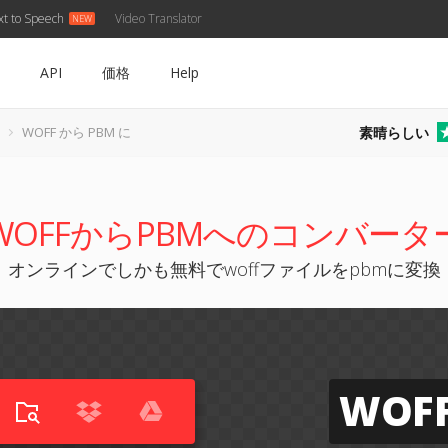
xt to Speech
Video Translator
API
価格
Help
素晴らしい
WOFF から PBM に
WOFFからPBMへのコンバータ
オンラインでしかも無料でwoffファイルをpbmに変換
WOF