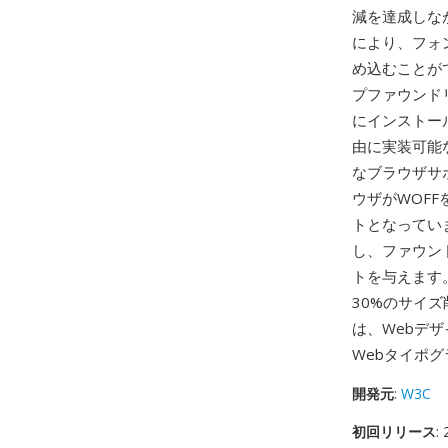
減を達成しな
により、フォ
め込むことが
プファウンド
にインストー
由に実装可能
なブラウザサ
ウザがWOF
トとなってい
し、ファウン
トを与えます。
30%のサイ
は、Webデ
Webタイポ
開発元
:
W3C
初回リリース
: