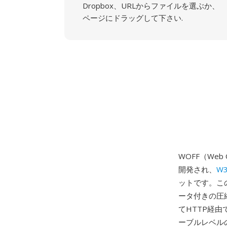
Dropbox、URLからファイルを選ぶか、
ページにドラッグして下さい.
WOFF（Web O
開発され、
W
ットです。この
ータ付きの圧縮
てHTTP経
ーブルレベルの