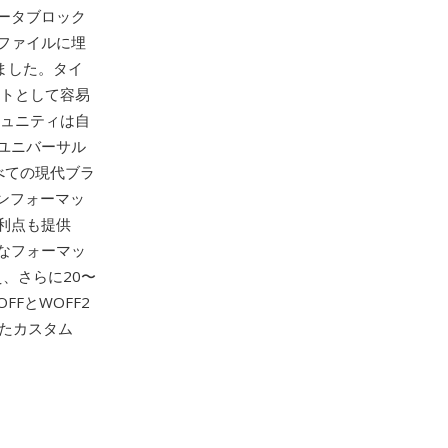
ータブロック
ファイルに埋
ました。タイ
ントとして容易
ミュニティは自
ユニバーサル
べての現代ブラ
ンフォーマッ
利点も提供
なフォーマッ
換え、さらに20〜
FとWOFF2
たカスタム