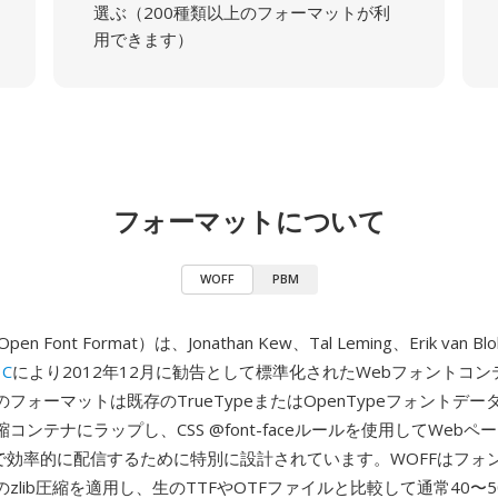
選ぶ（200種類以上のフォーマットが利
用できます）
フォーマットについて
WOFF
PBM
pen Font Format）は、Jonathan Kew、Tal Leming、Erik van B
3C
により2012年12月に勧告として標準化されたWebフォントコ
フォーマットは既存のTrueTypeまたはOpenTypeフォントデ
コンテナにラップし、CSS @font-faceルールを使用してWeb
由で効率的に配信するために特別に設計されています。WOFFはフォ
zlib圧縮を適用し、生のTTFやOTFファイルと比較して通常40〜