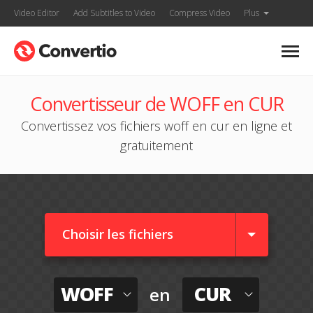
Video Editor
Add Subtitles to Video
Compress Video
Plus
Convertisseur de WOFF en CUR
Convertissez vos fichiers woff en cur en ligne et
gratuitement
Choisir les fichiers
WOFF
CUR
en