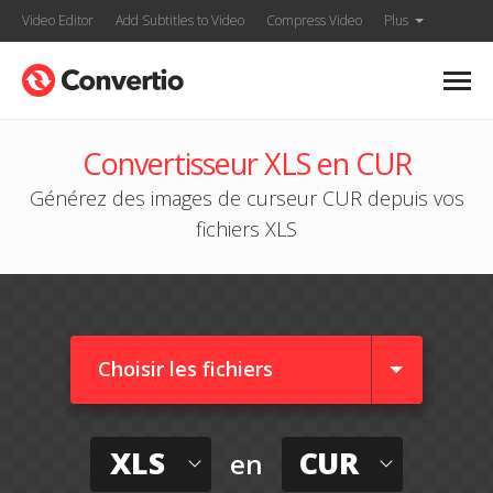
Video Editor
Add Subtitles to Video
Compress Video
Plus
Convertisseur XLS en CUR
Générez des images de curseur CUR depuis vos
fichiers XLS
Choisir les fichiers
XLS
CUR
en