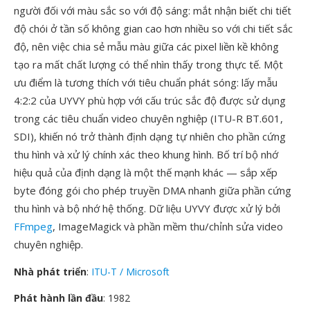
người đối với màu sắc so với độ sáng: mắt nhận biết chi tiết
độ chói ở tần số không gian cao hơn nhiều so với chi tiết sắc
độ, nên việc chia sẻ mẫu màu giữa các pixel liền kề không
tạo ra mất chất lượng có thể nhìn thấy trong thực tế. Một
ưu điểm là tương thích với tiêu chuẩn phát sóng: lấy mẫu
4:2:2 của UYVY phù hợp với cấu trúc sắc độ được sử dụng
trong các tiêu chuẩn video chuyên nghiệp (ITU-R BT.601,
SDI), khiến nó trở thành định dạng tự nhiên cho phần cứng
thu hình và xử lý chính xác theo khung hình. Bố trí bộ nhớ
hiệu quả của định dạng là một thế mạnh khác — sắp xếp
byte đóng gói cho phép truyền DMA nhanh giữa phần cứng
thu hình và bộ nhớ hệ thống. Dữ liệu UYVY được xử lý bởi
FFmpeg
, ImageMagick và phần mềm thu/chỉnh sửa video
chuyên nghiệp.
Nhà phát triển
:
ITU-T / Microsoft
Phát hành lần đầu
: 1982