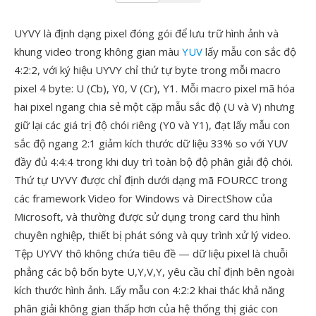
UYVY là định dạng pixel đóng gói để lưu trữ hình ảnh và
khung video trong không gian màu
YUV
lấy mẫu con sắc độ
4:2:2, với ký hiệu UYVY chỉ thứ tự byte trong mỗi macro
pixel 4 byte: U (Cb), Y0, V (Cr), Y1. Mỗi macro pixel mã hóa
hai pixel ngang chia sẻ một cặp mẫu sắc độ (U và V) nhưng
giữ lại các giá trị độ chói riêng (Y0 và Y1), đạt lấy mẫu con
sắc độ ngang 2:1 giảm kích thước dữ liệu 33% so với YUV
đầy đủ 4:4:4 trong khi duy trì toàn bộ độ phân giải độ chói.
Thứ tự UYVY được chỉ định dưới dạng mã FOURCC trong
các framework Video for Windows và DirectShow của
Microsoft, và thường được sử dụng trong card thu hình
chuyên nghiệp, thiết bị phát sóng và quy trình xử lý video.
Tệp UYVY thô không chứa tiêu đề — dữ liệu pixel là chuỗi
phẳng các bộ bốn byte U,Y,V,Y, yêu cầu chỉ định bên ngoài
kích thước hình ảnh. Lấy mẫu con 4:2:2 khai thác khả năng
phân giải không gian thấp hơn của hệ thống thị giác con