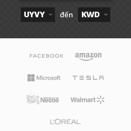
UYVY
KWD
đến