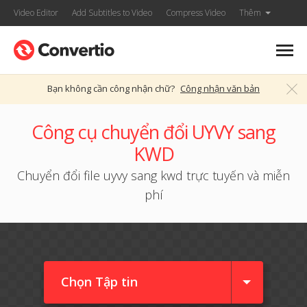
Video Editor
Add Subtitles to Video
Compress Video
Thêm
Bạn không cần công nhận chữ?
Công nhận văn bản
Công cụ chuyển đổi UYVY sang
KWD
Chuyển đổi file uyvy sang kwd trực tuyến và miễn
phí
Chọn Tập tin