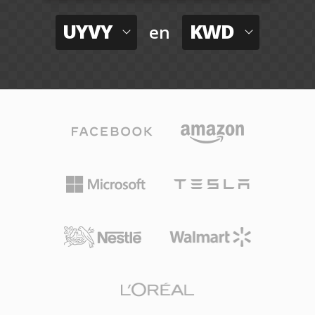
UYVY
KWD
en