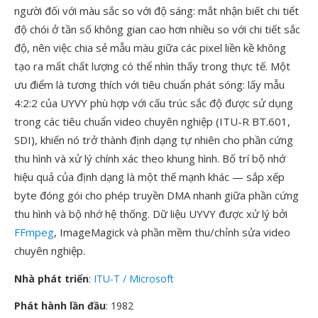
người đối với màu sắc so với độ sáng: mắt nhận biết chi tiết
độ chói ở tần số không gian cao hơn nhiều so với chi tiết sắc
độ, nên việc chia sẻ mẫu màu giữa các pixel liền kề không
tạo ra mất chất lượng có thể nhìn thấy trong thực tế. Một
ưu điểm là tương thích với tiêu chuẩn phát sóng: lấy mẫu
4:2:2 của UYVY phù hợp với cấu trúc sắc độ được sử dụng
trong các tiêu chuẩn video chuyên nghiệp (ITU-R BT.601,
SDI), khiến nó trở thành định dạng tự nhiên cho phần cứng
thu hình và xử lý chính xác theo khung hình. Bố trí bộ nhớ
hiệu quả của định dạng là một thế mạnh khác — sắp xếp
byte đóng gói cho phép truyền DMA nhanh giữa phần cứng
thu hình và bộ nhớ hệ thống. Dữ liệu UYVY được xử lý bởi
FFmpeg
, ImageMagick và phần mềm thu/chỉnh sửa video
chuyên nghiệp.
Nhà phát triển
:
ITU-T / Microsoft
Phát hành lần đầu
: 1982