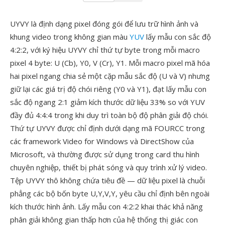
UYVY là định dạng pixel đóng gói để lưu trữ hình ảnh và
khung video trong không gian màu
YUV
lấy mẫu con sắc độ
4:2:2, với ký hiệu UYVY chỉ thứ tự byte trong mỗi macro
pixel 4 byte: U (Cb), Y0, V (Cr), Y1. Mỗi macro pixel mã hóa
hai pixel ngang chia sẻ một cặp mẫu sắc độ (U và V) nhưng
giữ lại các giá trị độ chói riêng (Y0 và Y1), đạt lấy mẫu con
sắc độ ngang 2:1 giảm kích thước dữ liệu 33% so với YUV
đầy đủ 4:4:4 trong khi duy trì toàn bộ độ phân giải độ chói.
Thứ tự UYVY được chỉ định dưới dạng mã FOURCC trong
các framework Video for Windows và DirectShow của
Microsoft, và thường được sử dụng trong card thu hình
chuyên nghiệp, thiết bị phát sóng và quy trình xử lý video.
Tệp UYVY thô không chứa tiêu đề — dữ liệu pixel là chuỗi
phẳng các bộ bốn byte U,Y,V,Y, yêu cầu chỉ định bên ngoài
kích thước hình ảnh. Lấy mẫu con 4:2:2 khai thác khả năng
phân giải không gian thấp hơn của hệ thống thị giác con