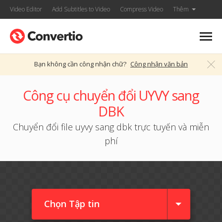
Video Editor
Add Subtitles to Video
Compress Video
Thêm
Bạn không cần công nhận chữ?
Công nhận văn bản
Công cụ chuyển đổi UYVY sang
DBK
Chuyển đổi file uyvy sang dbk trực tuyến và miễn
phí
Chọn Tập tin