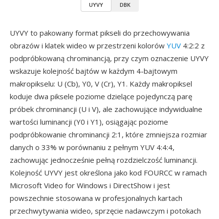
UYVY
DBK
UYVY to pakowany format pikseli do przechowywania
obrazów i klatek wideo w przestrzeni kolorów
YUV
4:2:2 z
podpróbkowaną chrominancją, przy czym oznaczenie UYVY
wskazuje kolejność bajtów w każdym 4-bajtowym
makropikselu: U (Cb), Y0, V (Cr), Y1. Każdy makropiksel
koduje dwa piksele poziome dzielące pojedynczą parę
próbek chrominancji (U i V), ale zachowujące indywidualne
wartości luminancji (Y0 i Y1), osiągając poziome
podpróbkowanie chrominancji 2:1, które zmniejsza rozmiar
danych o 33% w porównaniu z pełnym YUV 4:4:4,
zachowując jednocześnie pełną rozdzielczość luminancji.
Kolejność UYVY jest określona jako kod FOURCC w ramach
Microsoft Video for Windows i DirectShow i jest
powszechnie stosowana w profesjonalnych kartach
przechwytywania wideo, sprzęcie nadawczym i potokach