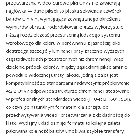
przetwarzania wideo. Surowe pliki UYVY nie zawierają
nagłówka — dane pikseli to płaska sekwencja czwórek
bajtów U,Y,V,Y, wymagająca zewnętrznego określenia
wymiarów obrazu. Podpróbkowanie 4:2:2 wykorzystuje
niższą rozdzielczość przestrzenną ludzkiego systemu
wzrokowego dla koloru w porównaniu z jasnością: oko
dostrzega szczegóły luminancji przy znacznie wyższych
częstotliwościach przestrzennych niż chrominancji, więc
dzielenie próbek kolorów między sąsiednimi pikselami nie
powoduje widocznej utraty jakości. Jedną z zalet jest
kompatybilność ze standardami nadawczymi: próbkowanie
4:2:2 UYVY odpowiada strukturze chrominancji stosowanej
w profesjonalnych standardach wideo (ITU-R BT.601, SDI),
co czyni go naturalnym formatem dla sprzętu do
przechwytywania wideo i przetwarzania z dokładnością do
klatki. Wydajny układ pamięci formatu to kolejna zaleta —
pakowana kolejność bajtów umożliwia szybkie transfery