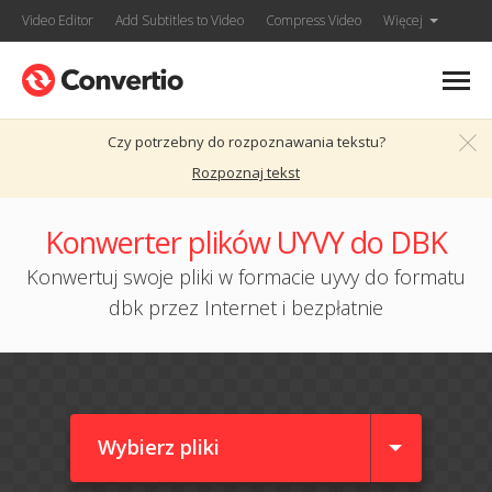
Video Editor
Add Subtitles to Video
Compress Video
Więcej
Czy potrzebny do rozpoznawania tekstu?
Rozpoznaj tekst
Konwerter plików UYVY do DBK
Konwertuj swoje pliki w formacie uyvy do formatu
dbk przez Internet i bezpłatnie
Wybierz pliki