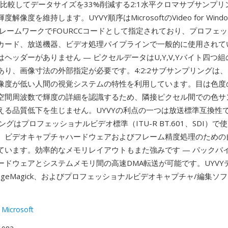
YUVと比較してデータサイズを33%削減する2:1水平クロマサブサンプ
解像度を維持します。UYVY順序はMicrosoftのVideo for Wind
howフレームワークでFOURCCコードとして指定されており、プロフェ
カード、放送機器、ビデオ処理パイプラインで一般的に使用されてい
ヘッダーがありません — ピクセルデータはU,Y,V,Yバイト四つ
あり、画像寸法の外部指定が必要です。4:2:2サブサンプリングは
像度が低い人間の視覚システムの特性を利用しています。目は色度
空間周波数で輝度の詳細を認識するため、隣接ピクセル間での色サ
える品質低下を生じません。UYVYの利点の一つは放送標準互換性で
プリングはプロフェッショナルビデオ標準（ITU-R BT.601、SDI）
、ビデオキャプチャハードウェアおよびフレーム精度処理のための
ています。効率的なメモリレイアウトもまた強みです — パックバ
ードウェアとシステムメモリ間の高速DMA転送が可能です。UYVY
ageMagick、およびプロフェッショナルビデオキャプチャ/編集ソ
 Microsoft