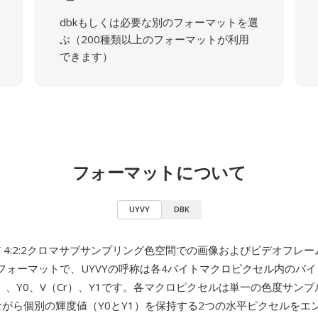
dbkもしくは必要な別のフォーマットを選
ぶ（200種類以上のフォーマットが利用
できます）
フォーマットについて
UYVY
DBK
V
4:2:2クロマサブサンプリング色空間での画像およびビデオフレ
フォーマットで、UYVYの呼称は各4バイトマクロピクセル内のバ
）、Y0、V（Cr）、Y1です。各マクロピクセルは単一の色度サンプ
ながら個別の輝度値（Y0とY1）を保持する2つの水平ピクセルをエ