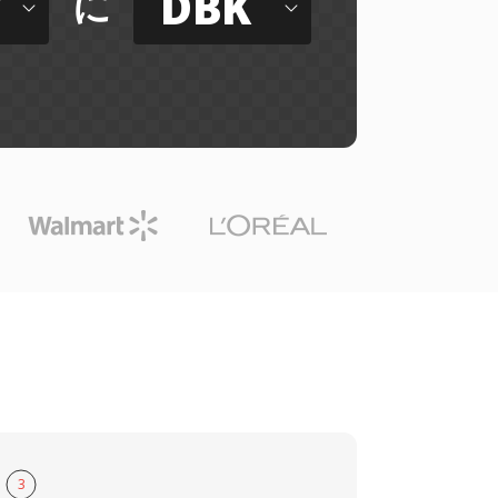
Y
DBK
に
3