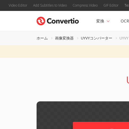
Video Editor
Add Subtitles to Video
Compress Video
GIF Editor
Te
変換
OCR
ホーム
画像変換器
UYVYコンバーター
UYVY