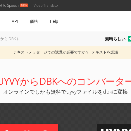
xt to Speech
Video Translator
API
価格
Help
素晴らしい
 から DBK に
テキストメッセージでの認識が必要ですか？
テキストを認識
UYVYからDBKへのコンバータ
オンラインでしかも無料でuyvyファイルをdbkに変換