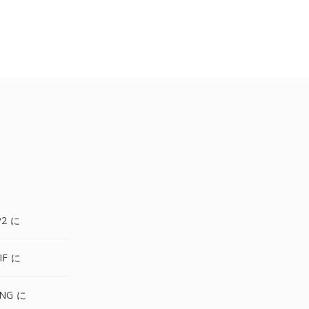
P2 に
IF に
PNG に