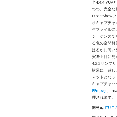
全4:4:4 
つつ、完全な輝度
DirectS
オキャプチャ
生ファイルには
シーケンスで
る色の空間解
はるかに高い
実際上目に見
4:2:2サン
構造に一致し
マットとなっ
キャプチャハ
FFmpeg
、Im
理されます。
開発元
:
ITU-T /