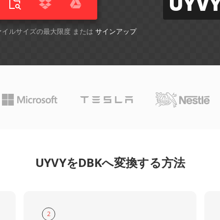
UYV
ファイルサイズの最大限度 または
サインアップ
UYVYをDBKへ変換する方法
2