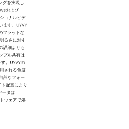
リングを実現し
owsおよび
ッショナルビデ
ます。UYVY
組のフラットな
、明るさに対す
の詳細よりも
ンプル共有は
す。UYVYの
で使用される色度
自然なフォー
イト配置により
データは
フトウェアで処