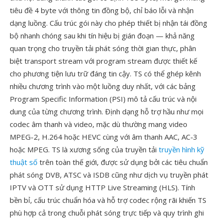
tiêu đề 4 byte với thông tin đồng bộ, chỉ báo lỗi và nhận
dạng luồng. Cấu trúc gói này cho phép thiết bị nhận tái đồng
bộ nhanh chóng sau khi tín hiệu bị gián đoạn — khả năng
quan trọng cho truyền tải phát sóng thời gian thực, phân
biệt transport stream với program stream được thiết kế
cho phương tiện lưu trữ đáng tin cậy. TS có thể ghép kênh
nhiều chương trình vào một luồng duy nhất, với các bảng
Program Specific Information (PSI) mô tả cấu trúc và nội
dung của từng chương trình. Định dạng hỗ trợ hầu như mọi
codec âm thanh và video, mặc dù thường mang video
MPEG-2, H.264 hoặc HEVC cùng với âm thanh AAC, AC-3
hoặc MPEG. TS là xương sống của truyền tải
truyền hình kỹ
thuật số
trên toàn thế giới, được sử dụng bởi các tiêu chuẩn
phát sóng DVB, ATSC và ISDB cũng như dịch vụ truyền phát
IPTV và OTT sử dụng HTTP Live Streaming (HLS). Tính
bền bỉ, cấu trúc chuẩn hóa và hỗ trợ codec rộng rãi khiến TS
phù hợp cả trong chuỗi phát sóng trực tiếp và quy trình ghi