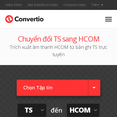
Video Editor
Add Subtitles to Video
Compress Video
Thêm
Chuyển đổi TS sang HCOM
Trích xuất âm thanh HCOM từ bản ghi TS trực
tuyến
Chọn Tập tin
TS
HCOM
đến