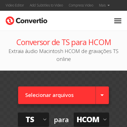
Video Editor
Add Subtitles to Video
Compress Video
Mais
Conversor de TS para HCOM
Extraia áudio Macintosh HCOM de gravações TS
online
Selecionar arquivos
TS
HCOM
para