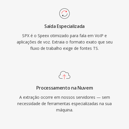
também inclui cancelamento de eco acustico,
o TS igualmente adequado em cadeias de
supressao de ruido é controle automático de
transmissão ao vivo é fluxos de trabalho de
ganho, recursos que codecs rivais
gravação baseados em arquivo.
Saída Especializada
normalmente delegam a bibliotecas externas.
SPX é o Speex otimizado para fala em VoIP e
Embora seus criadores recomendem
aplicações de voz. Extraia o formato exato que seu
oficialmente o Opus como sucessor desde
fluxo de trabalho exige de fontes TS.
2012, o Speex permanece implantado em
sistemas VoIP legados, gravações arquivadas é
dispositivos embarcados onde seu
decodificador leve ainda é valorizado.
Processamento na Nuvem
A extração ocorre em nossos servidores — sem
necessidade de ferramentas especializadas na sua
máquina.