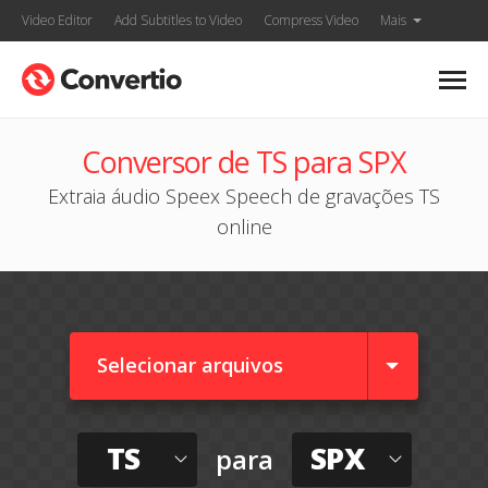
Video Editor
Add Subtitles to Video
Compress Video
Mais
Conversor de TS para SPX
Extraia áudio Speex Speech de gravações TS
online
Selecionar arquivos
TS
SPX
para