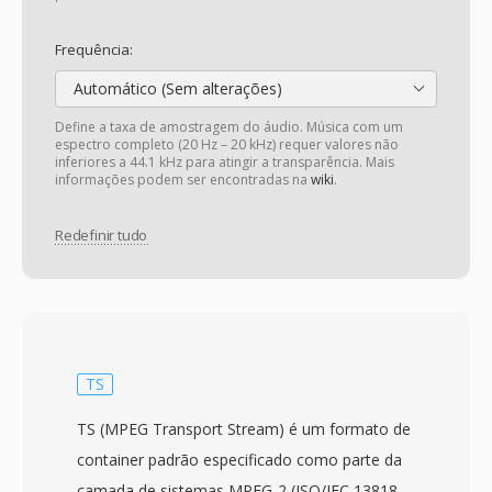
Frequência:
Automático (Sem alterações)
Define a taxa de amostragem do áudio. Música com um
espectro completo (20 Hz – 20 kHz) requer valores não
inferiores a 44.1 kHz para atingir a transparência. Mais
informações podem ser encontradas na
wiki
.
Redefinir tudo
TS
TS (MPEG Transport Stream) é um formato de
container padrão especificado como parte da
camada de sistemas MPEG-2 (ISO/IEC 13818-