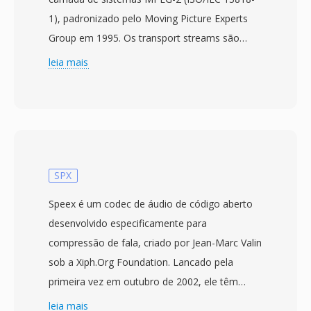
1), padronizado pelo Moving Picture Experts
Group em 1995. Os transport streams são
projetados para ambientes de comunicação é
leia mais
armazenamento onde perda ou corrupcao de
dados é possível, como televisão por
transmissão, transmissão via satélite é
streaming em rede. O formato divide o
conteúdo em pacotes de tamanho fixo de 188
bytes, cada um carregando um cabecalho de 4
SPX
bytes com informações de sincronizacao,
Speex é um codec de áudio de código aberto
indicacao de erro é identificacao de fluxo. Essa
desenvolvido especificamente para
estrutura de pacotes permite que os
compressão de fala, criado por Jean-Marc Valin
receptores se ressincronizem rapidamente
sob a Xiph.Org Foundation. Lancado pela
após interrupcoes de sinal, uma capacidade
primeira vez em outubro de 2002, ele têm
critica para entrega de transmissão em tempo
como alvo voz sobre IP, conferencias é
leia mais
real que distingue os transport streams dos