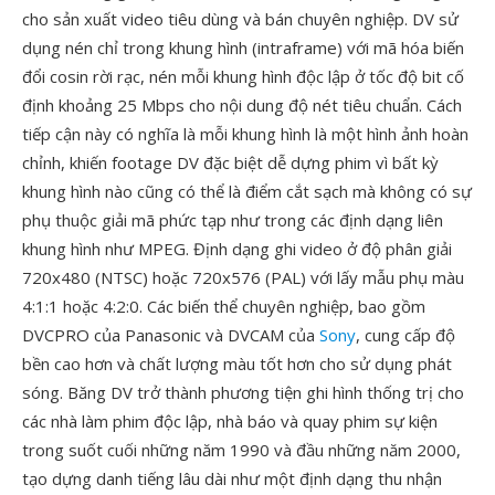
cho sản xuất video tiêu dùng và bán chuyên nghiệp. DV sử
dụng nén chỉ trong khung hình (intraframe) với mã hóa biến
đổi cosin rời rạc, nén mỗi khung hình độc lập ở tốc độ bit cố
định khoảng 25 Mbps cho nội dung độ nét tiêu chuẩn. Cách
tiếp cận này có nghĩa là mỗi khung hình là một hình ảnh hoàn
chỉnh, khiến footage DV đặc biệt dễ dựng phim vì bất kỳ
khung hình nào cũng có thể là điểm cắt sạch mà không có sự
phụ thuộc giải mã phức tạp như trong các định dạng liên
khung hình như MPEG. Định dạng ghi video ở độ phân giải
720x480 (NTSC) hoặc 720x576 (PAL) với lấy mẫu phụ màu
4:1:1 hoặc 4:2:0. Các biến thể chuyên nghiệp, bao gồm
DVCPRO của Panasonic và DVCAM của
Sony
, cung cấp độ
bền cao hơn và chất lượng màu tốt hơn cho sử dụng phát
sóng. Băng DV trở thành phương tiện ghi hình thống trị cho
các nhà làm phim độc lập, nhà báo và quay phim sự kiện
trong suốt cuối những năm 1990 và đầu những năm 2000,
tạo dựng danh tiếng lâu dài như một định dạng thu nhận