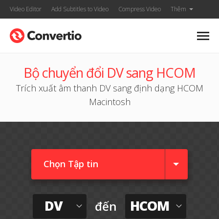
Video Editor
Add Subtitles to Video
Compress Video
Thêm
Bộ chuyển đổi DV sang HCOM
Trích xuất âm thanh DV sang định dạng HCOM
Macintosh
Chọn Tập tin
DV
HCOM
đến