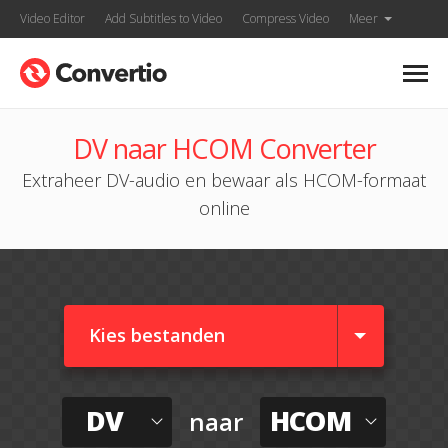
Video Editor
Add Subtitles to Video
Compress Video
Meer
DV naar HCOM Converter
Extraheer DV-audio en bewaar als HCOM-formaat
online
Kies bestanden
DV
HCOM
naar