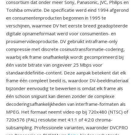
consortium dat onder meer Sony, Panasonic, JVC, Philips en
Toshiba omvatte. De specificatie werd eind 1994 afgerond
en consumentenproducten begonnen in 1995 te
verschijnen, waarmee DV het eerste breed geadopteerde
digitale opnameformaat werd voor consumenten- en
prosumervideoproductie. DV gebruikt intraframe-only
compressie met discrete cosinustransformatie-codering,
waarbij elk frame onafhankelijk wordt gecomprimeerd bij
één vaste bitrate van ongeveer 25 Mbps voor
standaarddefinitie-content. Deze aanpak betekent dat elk
frame één compleet beeld is, waardoor DV-beeldmateriaal
bijzonder eenvoudig te bewerken is omdat elk frame als
één schoon snijpunt kan dienen zonder de complexe
decoderingsafhankelijkheden van interframe-formaten als
MPEG. Het formaat neemt video op bij 720x480 (NTSC) of
720x576 (PAL) resolutie met 4:1:1 of 4:2:0 chroma-
subsampling. Professionele varianten, waaronder DVCPRO