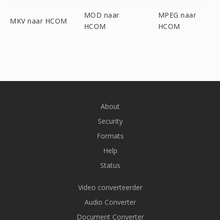
MOD naar
MPEG naar
MKV naar HCOM
HCOM
HCOM
About
Security
Formats
Help
Status
Video converteerder
Audio Converter
Document Converter