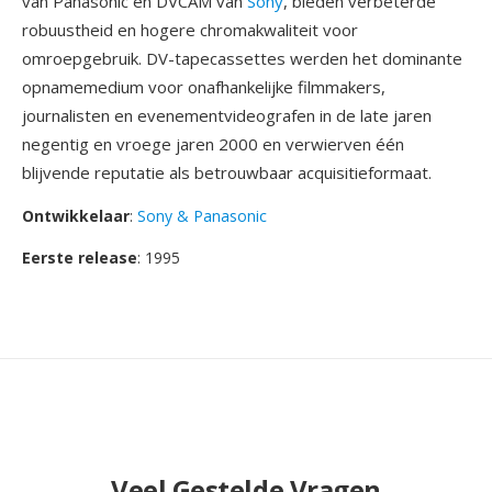
van Panasonic en DVCAM van
Sony
, bieden verbeterde
robuustheid en hogere chromakwaliteit voor
omroepgebruik. DV-tapecassettes werden het dominante
opnamemedium voor onafhankelijke filmmakers,
journalisten en evenementvideografen in de late jaren
negentig en vroege jaren 2000 en verwierven één
blijvende reputatie als betrouwbaar acquisitieformaat.
Ontwikkelaar
:
Sony & Panasonic
Eerste release
: 1995
Veel Gestelde Vragen