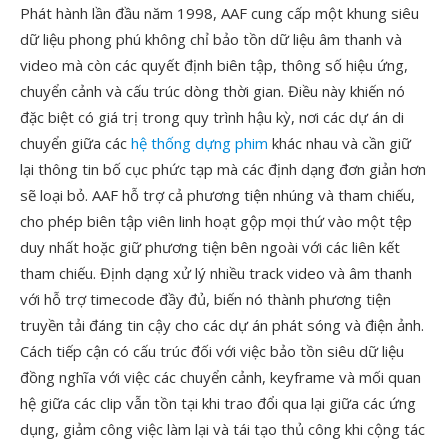
Phát hành lần đầu năm 1998, AAF cung cấp một khung siêu
dữ liệu phong phú không chỉ bảo tồn dữ liệu âm thanh và
video mà còn các quyết định biên tập, thông số hiệu ứng,
chuyển cảnh và cấu trúc dòng thời gian. Điều này khiến nó
đặc biệt có giá trị trong quy trình hậu kỳ, nơi các dự án di
chuyển giữa các
hệ thống dựng phim
khác nhau và cần giữ
lại thông tin bố cục phức tạp mà các định dạng đơn giản hơn
sẽ loại bỏ. AAF hỗ trợ cả phương tiện nhúng và tham chiếu,
cho phép biên tập viên linh hoạt gộp mọi thứ vào một tệp
duy nhất hoặc giữ phương tiện bên ngoài với các liên kết
tham chiếu. Định dạng xử lý nhiều track video và âm thanh
với hỗ trợ timecode đầy đủ, biến nó thành phương tiện
truyền tải đáng tin cậy cho các dự án phát sóng và điện ảnh.
Cách tiếp cận có cấu trúc đối với việc bảo tồn siêu dữ liệu
đồng nghĩa với việc các chuyển cảnh, keyframe và mối quan
hệ giữa các clip vẫn tồn tại khi trao đổi qua lại giữa các ứng
dụng, giảm công việc làm lại và tái tạo thủ công khi cộng tác