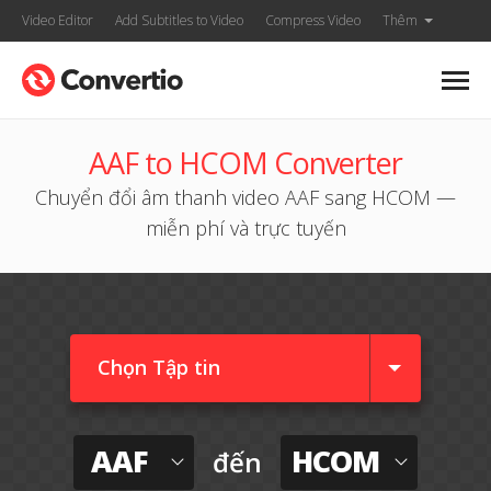
Video Editor
Add Subtitles to Video
Compress Video
Thêm
AAF to HCOM Converter
Chuyển đổi âm thanh video AAF sang HCOM —
miễn phí và trực tuyến
Chọn Tập tin
AAF
HCOM
đến