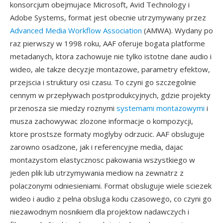
konsorcjum obejmujace Microsoft, Avid Technology i
Adobe Systems, format jest obecnie utrzymywany przez
Advanced Media Workflow Association
(AMWA). Wydany po
raz pierwszy w 1998 roku, AAF oferuje bogata platforme
metadanych, ktora zachowuje nie tylko istotne dane audio i
wideo, ale takze decyzje montazowe, parametry efektow,
przejscia i struktury osi czasu. To czyni go szczegolnie
cennym w przepływach postprodukcyjnych, gdzie projekty
przenosza sie miedzy roznymi
systemami montazowymi
i
musza zachowywac zlozone informacje o kompozycji,
ktore prostsze formaty moglyby odrzucic. AAF obsluguje
zarowno osadzone, jak i referencyjne media, dajac
montazystom elastycznosc pakowania wszystkiego w
jeden plik lub utrzymywania mediow na zewnatrz z
polaczonymi odniesieniami. Format obsluguje wiele sciezek
wideo i audio z pelna obsluga kodu czasowego, co czyni go
niezawodnym nosnikiem dla projektow nadawczych i