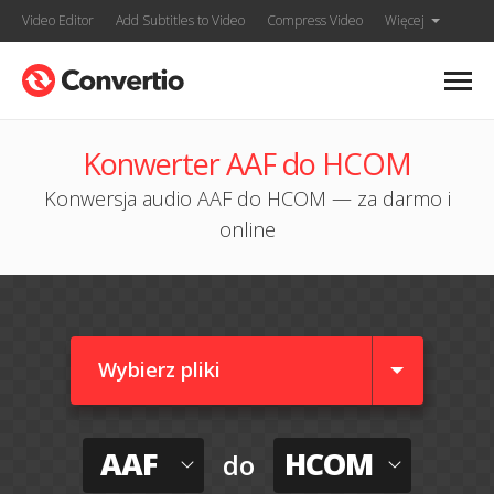
Video Editor
Add Subtitles to Video
Compress Video
Więcej
Konwerter AAF do HCOM
Konwersja audio AAF do HCOM — za darmo i
online
Wybierz pliki
AAF
HCOM
do