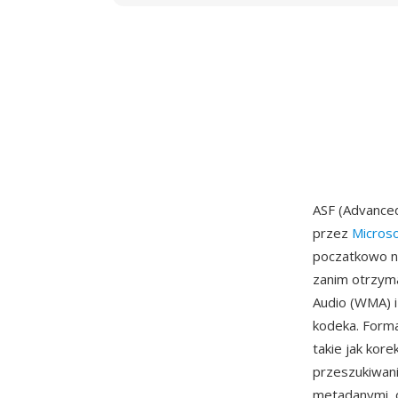
ASF (Advance
przez
Microso
poczatkowo no
zanim otrzyma
Audio (WMA) 
kodeka. Forma
takie jak kor
przeszukiwania
metadanymi, o