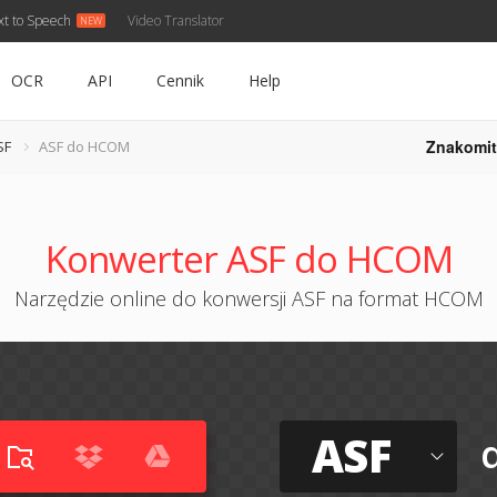
xt to Speech
Video Translator
OCR
API
Cennik
Help
Znakomit
SF
ASF do HCOM
Konwerter ASF do HCOM
Narzędzie online do konwersji ASF na format HCOM
ASF