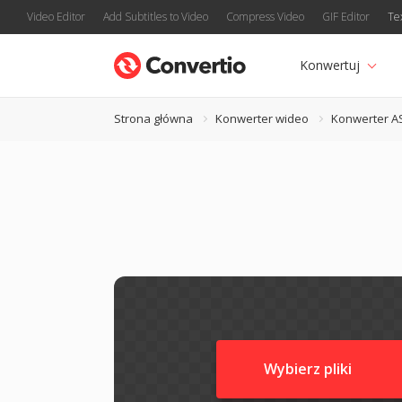
Video Editor
Add Subtitles to Video
Compress Video
GIF Editor
Te
Konwertuj
Strona główna
Konwerter wideo
Konwerter A
Wybierz pliki