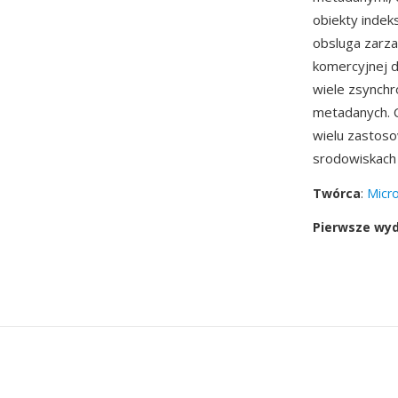
obiekty indek
obsluga zarz
komercyjnej d
wiele zsynchr
metadanych. 
wielu zastos
srodowiskach 
Twórca
:
Micro
Pierwsze wy