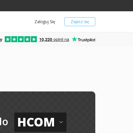
Zaloguj Się
Zapisz się
y
10,220
opinii na
HCOM
do