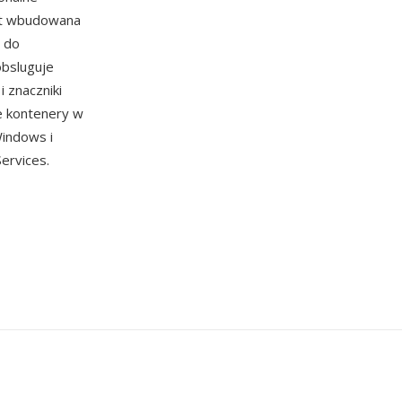
est wbudowana
 do
obsluguje
 znaczniki
e kontenery w
indows i
ervices.