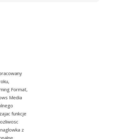
opracowany
roku,
aming Format,
dows Media
olnego
ajac funkcje
mozliwosc
t naglowka z
onalne