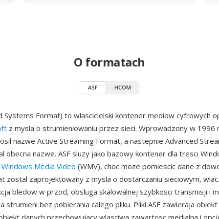
O formatach
ASF
HCOM
d Systems Format) to wlascicielski kontener mediow cyfrowych 
ft
z mysla o strumieniowaniu przez sieci. Wprowadzony w 1996 
sil nazwe Active Streaming Format, a nastepnie Advanced Stre
l obecna nazwe. ASF sluzy jako bazowy kontener dla tresci Win
i
Windows Media Video
(WMV), choc moze pomiescic dane z dow
t zostal zaprojektowany z mysla o dostarczaniu sieciowym, wlacz
ekcja bledow w przod, obsluga skalowalnej szybkosci transmisji i 
 strumieni bez pobierania calego pliku. Pliki ASF zawieraja obiek
biekt danych przechowujacy wlasciwa zawartosc medialna i opcj