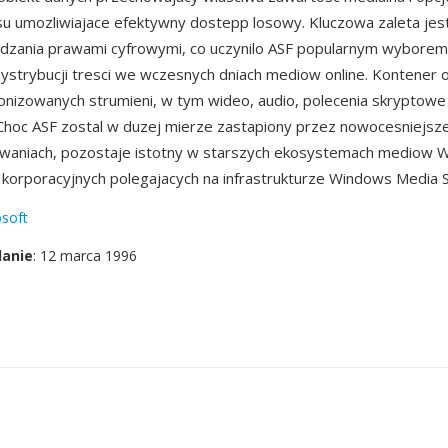
su umozliwiajace efektywny dostepp losowy. Kluczowa zaleta j
adzania prawami cyfrowymi, co uczynilo ASF popularnym wyborem
ystrybucji tresci we wczesnych dniach mediow online. Kontener 
onizowanych strumieni, w tym wideo, audio, polecenia skryptowe i
Choc ASF zostal w duzej mierze zastapiony przez nowocesniejsz
owaniach, pozostaje istotny w starszych ekosystemach mediow W
korporacyjnych polegajacych na infrastrukturze Windows Media S
soft
danie
: 12 marca 1996