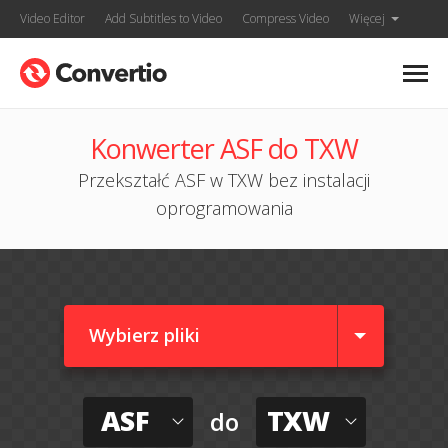
Video Editor
Add Subtitles to Video
Compress Video
Więcej
Konwerter ASF do TXW
Przekształć ASF w TXW bez instalacji
oprogramowania
Wybierz pliki
ASF
TXW
do