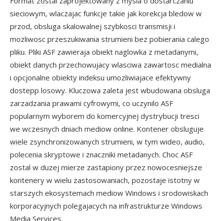
Format zostal zaprojektowany z mysla o dostarczaniu
sieciowym, wlaczajac funkcje takie jak korekcja bledow w
przod, obsluga skalowalnej szybkosci transmisji i
mozliwosc przeszukiwania strumieni bez pobierania calego
pliku. Pliki ASF zawieraja obiekt naglowka z metadanymi,
obiekt danych przechowujacy wlasciwa zawartosc medialna
i opcjonalne obiekty indeksu umozliwiajace efektywny
dostepp losowy. Kluczowa zaleta jest wbudowana obsluga
zarzadzania prawami cyfrowymi, co uczynilo ASF
popularnym wyborem do komercyjnej dystrybucji tresci
we wczesnych dniach mediow online. Kontener obsluguje
wiele zsynchronizowanych strumieni, w tym wideo, audio,
polecenia skryptowe i znaczniki metadanych. Choc ASF
zostal w duzej mierze zastapiony przez nowocesniejsze
kontenery w wielu zastosowaniach, pozostaje istotny w
starszych ekosystemach mediow Windows i srodowiskach
korporacyjnych polegajacych na infrastrukturze Windows
Media Services.