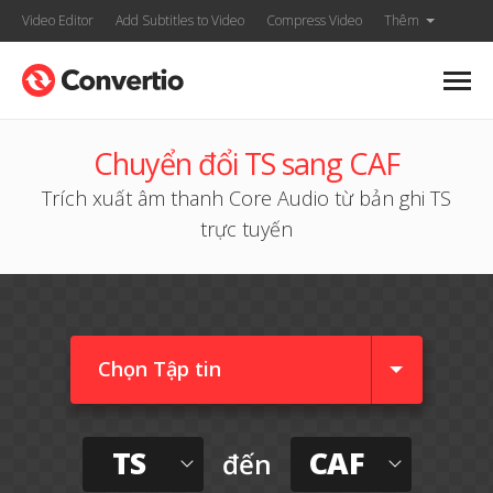
Video Editor
Add Subtitles to Video
Compress Video
Thêm
Chuyển đổi TS sang CAF
Trích xuất âm thanh Core Audio từ bản ghi TS
trực tuyến
Chọn Tập tin
TS
CAF
đến