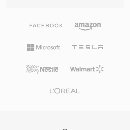
chứa được hầu như mọi codec — AAC, ALAC,
dung của từng chương trình. Định dạng hỗ trợ
MP3, PCM tuyến tính, IMA ADPCM và nhiều
hầu như mọi codec âm thanh và video, mặc dù
hơn nữa — trong một lớp bọc thống nhất. Kiến
thường mang video MPEG-2, H.264 hoặc HEVC
trúc dựa trên khối lưu trữ âm thanh cùng với
cùng với âm thanh AAC, AC-3 hoặc MPEG. TS
siêu dữ liệu phong phú bao gồm bố trí kênh,
là xương sống của truyền tải truyền hình kỹ
vùng đánh dấu, chú thích và dữ liệu MIDI. Ưu
thuật số trên toàn thế giới, được sử dụng bởi
điểm nổi bật là khả năng xử lý bản ghi cực dài:
các tiêu chuẩn phát sóng DVB, ATSC và ISDB
phát thanh viên và kỹ thuật viên thu âm thực
cũng như dịch vụ truyền phát IPTV và OTT sử
địa có thể ghi hàng giờ âm thanh liên tục mà
dụng HTTP Live Streaming (HLS). Tính bền bỉ,
không lo giới hạn kích thước. Hỗ trợ codec linh
cấu trúc chuẩn hóa và hỗ trợ codec rộng rãi
hoạt là thế mạnh khác, vì một container hoạt
khiến TS phù hợp cả trong chuỗi phát sóng trực
động cho dù nội dung là lossless 24-bit/192 kHz
tiếp và quy trình ghi dựa trên tệp.
độ phân giải cao hay giọng nói nén. Framework
Core Audio của Apple cung cấp hỗ trợ gốc trên
macOS và iOS, đảm bảo phát lại độ trễ thấp
trong các ứng dụng chuyên nghiệp như Logic