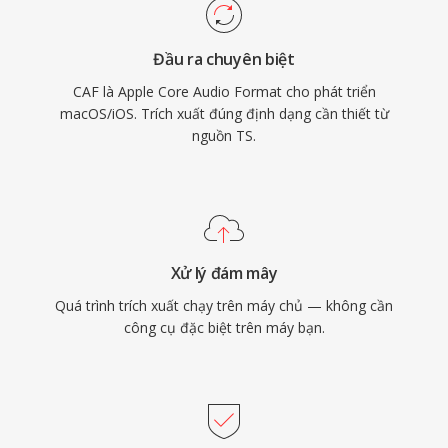
Pro và Final Cut Pro. Cho các quy trình làm việc
trong hệ sinh thái Apple đòi hỏi cả tính đa dụng
Đầu ra chuyên biệt
và quy mô, CAF là lựa chọn cực kỳ mạnh mẽ.
CAF là Apple Core Audio Format cho phát triển
macOS/iOS. Trích xuất đúng định dạng cần thiết từ
nguồn TS.
Xử lý đám mây
Quá trình trích xuất chạy trên máy chủ — không cần
công cụ đặc biệt trên máy bạn.