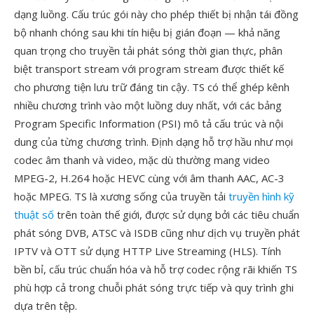
dạng luồng. Cấu trúc gói này cho phép thiết bị nhận tái đồng
bộ nhanh chóng sau khi tín hiệu bị gián đoạn — khả năng
quan trọng cho truyền tải phát sóng thời gian thực, phân
biệt transport stream với program stream được thiết kế
cho phương tiện lưu trữ đáng tin cậy. TS có thể ghép kênh
nhiều chương trình vào một luồng duy nhất, với các bảng
Program Specific Information (PSI) mô tả cấu trúc và nội
dung của từng chương trình. Định dạng hỗ trợ hầu như mọi
codec âm thanh và video, mặc dù thường mang video
MPEG-2, H.264 hoặc HEVC cùng với âm thanh AAC, AC-3
hoặc MPEG. TS là xương sống của truyền tải
truyền hình kỹ
thuật số
trên toàn thế giới, được sử dụng bởi các tiêu chuẩn
phát sóng DVB, ATSC và ISDB cũng như dịch vụ truyền phát
IPTV và OTT sử dụng HTTP Live Streaming (HLS). Tính
bền bỉ, cấu trúc chuẩn hóa và hỗ trợ codec rộng rãi khiến TS
phù hợp cả trong chuỗi phát sóng trực tiếp và quy trình ghi
dựa trên tệp.