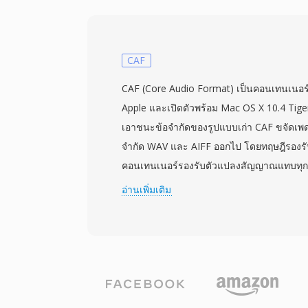
ช่วยให้ตัวรับสัญญาณซิงโครไนซ์กลับคืนได้อ
สัญญาณขัดจังหวะ ซึ่งเป็นความสามารถสำค
แบบเรียลไทม์ที่แยก transport streams จาก 
ออกแบบสำหรับสื่อจัดเก็บที่เชื่อถือได้ TS สา
CAF
โปรแกรมในสตรีมเดียว โดยมีตาราง Program
CAF (Core Audio Format) เป็นคอนเทนเนอร์เ
(PSI) ที่อธิบายโครงสร้างและเนื้อหาของแต
Apple และเปิดตัวพร้อม Mac OS X 10.4 Tiger 
ตัวแปลงสัญญาณเสียงและวิดีโอแทบทุกชนิด
เอาชนะข้อจำกัดของรูปแบบเก่า CAF ขจัดเพ
video, H.264 หรือ HEVC ควบคู่กับ AAC, AC-
จำกัด WAV และ AIFF ออกไป โดยทฤษฎีรองรั
หลัก TS เป็นแกนหลักของการส่งโทรทัศน์ดิจิทั
คอนเทนเนอร์รองรับตัวแปลงสัญญาณแทบทุก
มาตรฐานการออกอากาศ DVB, ATSC และ ISD
MP3, linear PCM, IMA ADPCM และอื่น ๆ — 
อ่านเพิ่มเติม
IPTV และ OTT ที่ใช้ HTTP Live Streamin
สถาปัตยกรรมแบบ chunk เก็บเสียงพร้อมเมตา
โครงสร้างที่เป็นมาตรฐาน และการรองรับตั
เลย์เอาต์แชนเนล พื้นที่มาร์กเกอร์ คำอธิบา
ขวางทำให้ TS เหมาะสมทั้งในระบบออกอาก
จุดเด่นสำคัญคือการจัดการการบันทึกที่ยาว
บันทึกแบบไฟล์
นักบันทึกเสียงภาคสนามสามารถบันทึกเสียงต่
ไม่มีข้อจำกัดด้านขนาด การรองรับตัวแปลงสัญ
แข็ง เพราะคอนเทนเนอร์เดียวใช้ได้ไม่ว่าเนื้