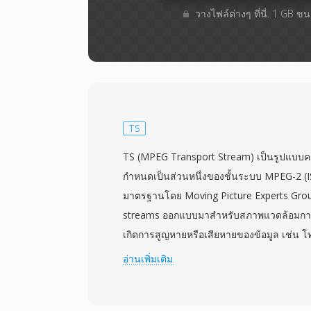
วางไฟล์ต่างๆ​ ที่นี่. 1 GB 
TS
TS (MPEG Transport Stream) เป็นรูปแบบค
กำหนดเป็นส่วนหนึ่งของชั้นระบบ MPEG-2 (I
มาตรฐานโดย Moving Picture Experts Grou
streams ออกแบบมาสำหรับสภาพแวดล้อมการสื
เกิดการสูญหายหรือเสียหายของข้อมูล เช่น โ
ผ่านดาวเทียม และการสตรีมผ่านเครือข่าย รูป
อ่านเพิ่มเติม
เก็ตขนาดคงที่ 188 ไบต์ แต่ละแพ็กเก็ตมี heade
โครไนซ์ การบ่งชี้ข้อผิดพลาด และการระบุสตร