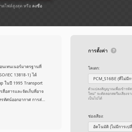
ขนาดไฟล์สูงสุด หรือ
ลงชื่อ
การตั้งค่า
อนเทนเนอร์มาตรฐานที่
โคเดก:
SO/IEC 13818-1) ได้
PCM_S16BE (ที่ไม่มีกา
p ในปี 1995 Transport
ตัวแปลงสัญญาณเพื่อเข้ารหัส
่อสารและจัดเก็บที่อาจ
ใหม่" จะคัดลอกสตรีมเสียงจา
เป็นไปได้
ทรทัศน์ออกอากาศ การส่ง
แบบนี้แบ่งเนื้อหาเป็นแพ็ก
r 4 ไบต์ที่มีข้อมูลการซิง
ช่องเสียง:
ีม โครงสร้างแพ็กเก็ตนี้
อัตโนมัติ (ไม่มีการเป