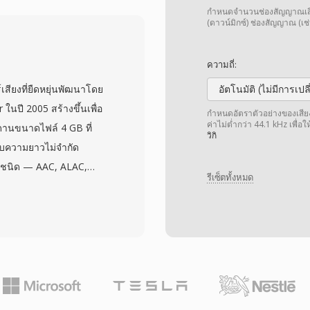
ย่างรวดเร็วหลังจาก
กำหนดจำนวนช่องสัญญาณเสียง 
ัญสำหรับการส่งออกอากาศ
(ดาวน์มิกซ์) ช่องสัญญาณ (เช่
program streams ที่
มารถมัลติเพล็กซ์หลาย
ความถี่:
 Specific Information
สียงที่ยืดหยุ่นพัฒนาโดย
อัตโนมัติ (ไม่มีการเป
่ละโปรแกรม รูปแบบรองรับ
ในปี 2005 สร้างขึ้นเพื่อ
กำหนดอัตราตัวอย่างของเสียง เ
 แม้จะบรรจุ MPEG-2
ค่าไม่ต่ำกว่า 44.1 kHz เพื่อ
ดานขนาดไฟล์ 4 GB ที่
วิกิ
3 หรือ MPEG audio เป็น
บความยาวไม่จำกัด
ลทั่วโลก ถูกใช้โดย
ชนิด — AAC, ALAC,
B รวมถึงบริการสตรีมมิง
รีเซ็ตทั้งหมด
ภายในตัวห่อหุ้มเดียว
g (HLS) ความทนทาน
ดาต้าที่หลากหลาย ได้แก่
วแปลงสัญญาณอย่างกว้าง
ยประกอบ และข้อมูล MIDI
าศสดและขั้นตอนการ
นานมาก: นักออกอากาศและ
อเนื่องหลายชั่วโมงโดย
ญาณที่ยืดหยุ่นเป็นอีกจุด
อหาจะเป็นเสียงแบบไม่สูญ