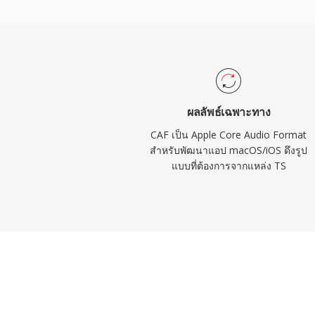
เสียข้อมูลความละเอียดสูง 24 บิต/192 kHz หรื
Core Audio ของ Apple ให้การรองรับดั้งเดิ
ประกันการเล่นที่มีเวลาแฝงต่ำในแอปพลิเคชั
Logic Pro และ Final Cut Pro สำหรับเวิร์กโ
ต้องการทั้งความอเนกประสงค์และขนาด CAF เป
สามารถเป็นเลิศ
ผลลัพธ์เฉพาะทาง
CAF เป็น Apple Core Audio Format
สำหรับพัฒนาแอป macOS/iOS ดึงรูป
แบบที่ต้องการจากแหล่ง TS