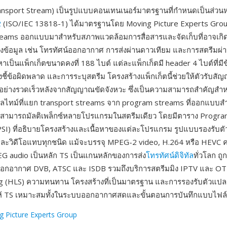
sport Stream) เป็นรูปแบบคอนเทนเนอร์มาตรฐานที่กำหนดเป็นส่วนหนึ
2
(ISO/IEC 13818-1) ได้มาตรฐานโดย Moving Picture Experts Grou
reams ออกแบบมาสำหรับสภาพแวดล้อมการสื่อสารและจัดเก็บที่อาจเก
งข้อมูล เช่น โทรทัศน์ออกอากาศ การส่งผ่านดาวเทียม และการสตรีมผ่าน
อหาเป็นแพ็กเก็ตขนาดคงที่ 188 ไบต์ แต่ละแพ็กเก็ตมี header 4 ไบต์ที่มี
งชี้ข้อผิดพลาด และการระบุสตรีม โครงสร้างแพ็กเก็ตนี้ช่วยให้ตัวรับส
้อย่างรวดเร็วหลังจากสัญญาณขัดจังหวะ ซึ่งเป็นความสามารถสำคัญสำ
ไทม์ที่แยก transport streams จาก program streams ที่ออกแบบสำหร
้ TS สามารถมัลติเพล็กซ์หลายโปรแกรมในสตรีมเดียว โดยมีตาราง Progra
PSI) ที่อธิบายโครงสร้างและเนื้อหาของแต่ละโปรแกรม รูปแบบรองรับต
ะวิดีโอแทบทุกชนิด แม้จะบรรจุ MPEG-2 video, H.264 หรือ HEVC คว
G audio เป็นหลัก TS เป็นแกนหลักของการส่ง
โทรทัศน์ดิจิทัล
ทั่วโลก ถู
กอากาศ DVB, ATSC และ ISDB รวมถึงบริการสตรีมมิง IPTV และ OTT
ng (HLS) ความทนทาน โครงสร้างที่เป็นมาตรฐาน และการรองรับตัวแป
ห้ TS เหมาะสมทั้งในระบบออกอากาศสดและขั้นตอนการบันทึกแบบไฟล์
g Picture Experts Group