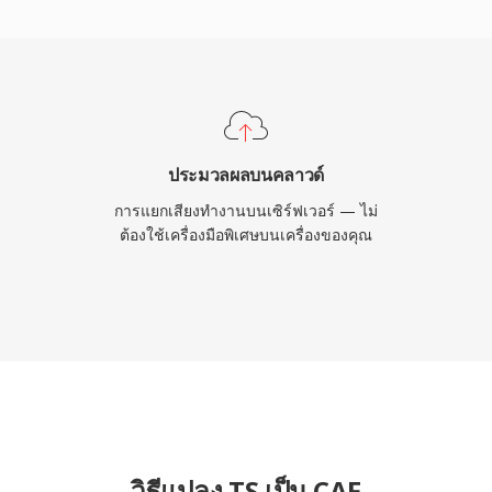
อเสียงพูดบีบอัด เฟรมเวิร์ก
มบน macOS และ iOS รับ
นระดับมืออาชีพอย่าง
ฟลว์ในระบบนิเวศ Apple ที่
็นตัวเลือกที่มีความ
ประมวลผลบนคลาวด์
การแยกเสียงทำงานบนเซิร์ฟเวอร์ — ไม่
ต้องใช้เครื่องมือพิเศษบนเครื่องของคุณ
วิธีแปลง TS เป็น CAF