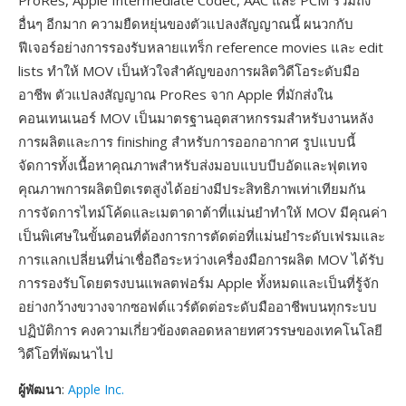
ProRes, Apple Intermediate Codec, AAC และ PCM รวมถึง
อื่นๆ อีกมาก ความยืดหยุ่นของตัวแปลงสัญญาณนี้ ผนวกกับ
ฟีเจอร์อย่างการรองรับหลายแทร็ก reference movies และ edit
lists ทำให้ MOV เป็นหัวใจสำคัญของการผลิตวิดีโอระดับมือ
อาชีพ ตัวแปลงสัญญาณ ProRes จาก Apple ที่มักส่งใน
คอนเทนเนอร์ MOV เป็นมาตรฐานอุตสาหกรรมสำหรับงานหลัง
การผลิตและการ finishing สำหรับการออกอากาศ รูปแบบนี้
จัดการทั้งเนื้อหาคุณภาพสำหรับส่งมอบแบบบีบอัดและฟุตเทจ
คุณภาพการผลิตบิตเรตสูงได้อย่างมีประสิทธิภาพเท่าเทียมกัน
การจัดการไทม์โค้ดและเมตาดาต้าที่แม่นยำทำให้ MOV มีคุณค่า
เป็นพิเศษในขั้นตอนที่ต้องการการตัดต่อที่แม่นยำระดับเฟรมและ
การแลกเปลี่ยนที่น่าเชื่อถือระหว่างเครื่องมือการผลิต MOV ได้รับ
การรองรับโดยตรงบนแพลตฟอร์ม Apple ทั้งหมดและเป็นที่รู้จัก
อย่างกว้างขวางจากซอฟต์แวร์ตัดต่อระดับมืออาชีพบนทุกระบบ
ปฏิบัติการ คงความเกี่ยวข้องตลอดหลายทศวรรษของเทคโนโลยี
วิดีโอที่พัฒนาไป
ผู้พัฒนา
:
Apple Inc.