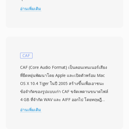
base media file format (MPEG-4 Part 12) และ
อ่านเพิ่มเติม
อนุพันธ์ต่างๆ รวมถึง MP4 คอนเทนเนอร์ใช้
โครงสร้าง atom (หรือ box) แบบลำดับชั้น ที่แต่ละ
atom เก็บข้อมูลประเภทเฉพาะ — ตั้งแต่แทร็ก
วิดีโอและเสียงไปจนถึงเมตาดาต้า ข้อความ และข้อ
มูลไทม์โค้ด MOV รองรับตัวแปลงสัญญาณที่กว้าง
มากรวมถึง H.264, HEVC, ProRes, Apple
CAF
Intermediate Codec, AAC และ PCM รวมถึงอื่นๆ
CAF (Core Audio Format) เป็นคอนเทนเนอร์เสียง
อีกมาก ความยืดหยุ่นของตัวแปลงสัญญาณนี้ ผนวก
ที่ยืดหยุ่นพัฒนาโดย Apple และเปิดตัวพร้อม Mac
กับฟีเจอร์อย่างการรองรับหลายแทร็ก reference
OS X 10.4 Tiger ในปี 2005 สร้างขึ้นเพื่อเอาชนะ
movies และ edit lists ทำให้ MOV เป็นหัวใจสำคัญ
ข้อจำกัดของรูปแบบเก่า CAF ขจัดเพดานขนาดไฟล์
ของการผลิตวิดีโอระดับมืออาชีพ ตัวแปลงสัญญาณ
4 GB ที่จำกัด WAV และ AIFF ออกไป โดยทฤษฎี
ProRes จาก Apple ที่มักส่งในคอนเทนเนอร์ MOV
รองรับความยาวไม่จำกัด คอนเทนเนอร์รองรับตัว
อ่านเพิ่มเติม
เป็นมาตรฐานอุตสาหกรรมสำหรับงานหลังการผลิต
แปลงสัญญาณแทบทุกชนิด — AAC, ALAC, MP3,
และการ finishing สำหรับการออกอากาศ รูปแบบนี้
linear PCM, IMA ADPCM และอื่น ๆ — ภายในตัว
จัดการทั้งเนื้อหาคุณภาพสำหรับส่งมอบแบบบีบอัด