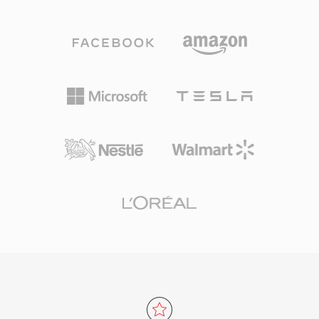
ห่อหุ้มเดียว สถาปัตยกรรมแบบ chunk เก็บเสียง
และฟุตเทจคุณภาพการผลิตบิตเรตสูงได้อย่างมี
พร้อมเมตาดาต้าที่หลากหลาย ได้แก่ เลย์เอาต์แช
ประสิทธิภาพเท่าเทียมกัน การจัดการไทม์โค้ดและ
นเนล พื้นที่มาร์กเกอร์ คำอธิบายประกอบ และข้อมูล
เมตาดาต้าที่แม่นยำทำให้ MOV มีคุณค่าเป็นพิเศษ
MIDI จุดเด่นสำคัญคือการจัดการการบันทึกที่
ในขั้นตอนที่ต้องการการตัดต่อที่แม่นยำระดับเฟรม
ยาวนานมาก: นักออกอากาศและนักบันทึกเสียงภาค
และการแลกเปลี่ยนที่น่าเชื่อถือระหว่างเครื่องมือ
สนามสามารถบันทึกเสียงต่อเนื่องหลายชั่วโมงโดย
การผลิต MOV ได้รับการรองรับโดยตรงบน
ไม่มีข้อจำกัดด้านขนาด การรองรับตัวแปลง
แพลตฟอร์ม Apple ทั้งหมดและเป็นที่รู้จักอย่างกว้าง
สัญญาณที่ยืดหยุ่นเป็นอีกจุดแข็ง เพราะ
ขวางจากซอฟต์แวร์ตัดต่อระดับมืออาชีพบนทุก
คอนเทนเนอร์เดียวใช้ได้ไม่ว่าเนื้อหาจะเป็นเสียง
ระบบปฏิบัติการ คงความเกี่ยวข้องตลอดหลาย
แบบไม่สูญเสียข้อมูลความละเอียดสูง 24 บิต/192
ทศวรรษของเทคโนโลยีวิดีโอที่พัฒนาไป
kHz หรือเสียงพูดบีบอัด เฟรมเวิร์ก Core Audio ของ
Apple ให้การรองรับดั้งเดิมบน macOS และ iOS รับ
ประกันการเล่นที่มีเวลาแฝงต่ำในแอปพลิเคชัน
ระดับมืออาชีพอย่าง Logic Pro และ Final Cut Pro
สำหรับเวิร์กโฟลว์ในระบบนิเวศ Apple ที่ต้องการทั้ง
ความอเนกประสงค์และขนาด CAF เป็นตัวเลือกที่มี