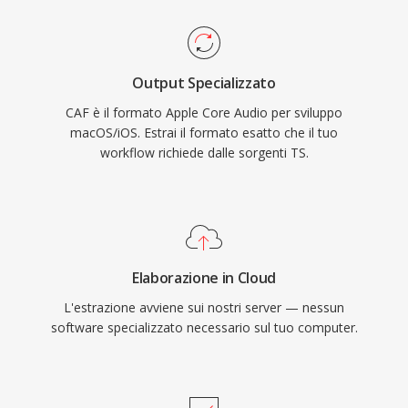
Core Audio di Apple offre supporto nativo su
codec rendono TS ugualmente adatto sia alle
macOS e iOS, garantendo riproduzione a bassa
catene broadcast dal vivo che ai flussi di lavoro
latenza in applicazioni professionali come Logic
di registrazione basati su file.
Output Specializzato
Pro e Final Cut Pro. Per i flussi di lavoro
CAF è il formato Apple Core Audio per sviluppo
nell&#039;ecosistema Apple che richiedono
macOS/iOS. Estrai il formato esatto che il tuo
versatilità e scalabilità, CAF rappresenta una
workflow richiede dalle sorgenti TS.
scelta eccezionalmente capace.
Elaborazione in Cloud
L'estrazione avviene sui nostri server — nessun
software specializzato necessario sul tuo computer.