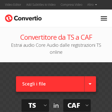
Video Editor
Add Subtitles to Video
Compress Video
Altro
Convertitore da TS a CAF
Estrai audio Core Audio dalle registrazioni TS
online
Scegli i file
TS
CAF
in