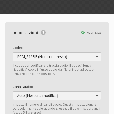
Impostazioni
Avanzate
Codec:
PCM_S16BE (Non compresso)
Il codec per codificare la traccia audio. Il codec "Senza
ricodifica" copia il flusso audio dal file di input ad output
senza ricodifica, se possibile.
Canali audio:
Auto (Nessuna modifica)
Imposta il numero di canali audio. Questa impostazione è
particolarmente utile quando si esegue il downmix dei canali
(es. da 5.1 a stereo).