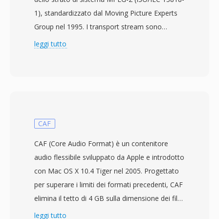
1), standardizzato dal Moving Picture Experts
Group nel 1995. I transport stream sono
progettati per ambienti di comunicazione e
leggi tutto
archiviazione dove la perdita o il
danneggiamento dei dati è possibile, come la
trasmissione televisiva, la trasmissione
satellitare e lo streaming di rete. Il formato
suddivide il contenuto in pacchetti a
dimensione fissa di 188 byte, ciascuno con
CAF
un&#039;intestazione di 4 byte contenente
CAF (Core Audio Format) è un contenitore
informazioni di sincronizzazione, indicazione di
audio flessibile sviluppato da Apple e introdotto
errore e identificazione del flusso. Questa
con Mac OS X 10.4 Tiger nel 2005. Progettato
struttura a pacchetti consente ai ricevitori di
per superare i limiti dei formati precedenti, CAF
risincronizzarsi rapidamente dopo interruzioni
elimina il tetto di 4 GB sulla dimensione dei file
del segnale, una capacità critica per la
che vincola WAV e AIFF, supportando
leggi tutto
distribuzione broadcast in tempo reale che