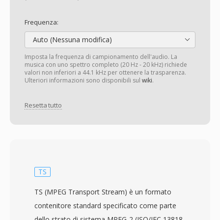
Frequenza:
Auto (Nessuna modifica)
Imposta la frequenza di campionamento dell'audio. La
musica con uno spettro completo (20 Hz - 20 kHz) richiede
valori non inferiori a 44.1 kHz per ottenere la trasparenza.
Ulteriori informazioni sono disponibili sul
wiki
.
Resetta tutto
TS
TS (MPEG Transport Stream) è un formato
contenitore standard specificato come parte
dello strato di sistema MPEG-2 (ISO/IEC 13818-