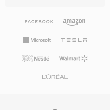
chứa được hầu như mọi codec — AAC, ALAC,
trong những bộ chứa giàu tính năng nhất hiện
MP3, PCM tuyến tính, IMA ADPCM và nhiều
có. Thông số kỹ thuật mở đảm bảo rằng bất kỳ
hơn nữa — trong một lớp bọc thống nhất. Kiến
nhà phát triển nào cũng có thể triển khai đọc
trúc dựa trên khối lưu trữ âm thanh cùng với
và ghi MKV mà không cần phí cấp phép, thúc
siêu dữ liệu phong phú bao gồm bố trí kênh,
đẩy sự áp dụng rộng rãi trên các trình phát
vùng đánh dấu, chú thích và dữ liệu MIDI. Ưu
media, công cụ truyền phát và phần mềm mã
điểm nổi bật là khả năng xử lý bản ghi cực dài:
hóa. Khả năng đóng gói hầu như bất kỳ tổ hợp
phát thanh viên và kỹ thuật viên thu âm thực
codec nào trong một tệp duy nhất, có tổ chức
địa có thể ghi hàng giờ âm thanh liên tục mà
tốt, đã biến MKV thành bộ chứa được ưu tiên
không lo giới hạn kích thước. Hỗ trợ codec linh
cho phân phối video chất lượng cao, lưu trữ và
hoạt là thế mạnh khác, vì một container hoạt
thư viện phương tiện cá nhân.
động cho dù nội dung là lossless 24-bit/192 kHz
độ phân giải cao hay giọng nói nén. Framework
Core Audio của Apple cung cấp hỗ trợ gốc trên
macOS và iOS, đảm bảo phát lại độ trễ thấp
trong các ứng dụng chuyên nghiệp như Logic