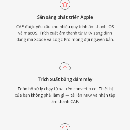
Pro và Final Cut Pro. Cho các quy trình làm việc
trong hệ sinh thái Apple đòi hỏi cả tính đa dụng
Sẵn sàng phát triển Apple
và quy mô, CAF là lựa chọn cực kỳ mạnh mẽ.
CAF được yêu cầu cho nhiều quy trình âm thanh iOS
và macOS. Trích xuất âm thanh từ MKV sang định
dạng mà Xcode và Logic Pro mong đợi nguyên bản.
Trích xuất bằng đám mây
Toàn bộ xử lý chạy từ xa trên convertio.co. Thiết bị
của bạn không phải làm gì — tải lên MKV và nhận tệp
âm thanh CAF.