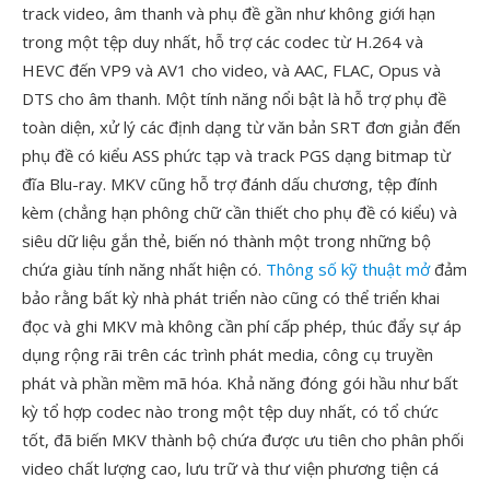
track video, âm thanh và phụ đề gần như không giới hạn
trong một tệp duy nhất, hỗ trợ các codec từ H.264 và
HEVC đến VP9 và AV1 cho video, và AAC, FLAC, Opus và
DTS cho âm thanh. Một tính năng nổi bật là hỗ trợ phụ đề
toàn diện, xử lý các định dạng từ văn bản SRT đơn giản đến
phụ đề có kiểu ASS phức tạp và track PGS dạng bitmap từ
đĩa Blu-ray. MKV cũng hỗ trợ đánh dấu chương, tệp đính
kèm (chẳng hạn phông chữ cần thiết cho phụ đề có kiểu) và
siêu dữ liệu gắn thẻ, biến nó thành một trong những bộ
chứa giàu tính năng nhất hiện có.
Thông số kỹ thuật mở
đảm
bảo rằng bất kỳ nhà phát triển nào cũng có thể triển khai
đọc và ghi MKV mà không cần phí cấp phép, thúc đẩy sự áp
dụng rộng rãi trên các trình phát media, công cụ truyền
phát và phần mềm mã hóa. Khả năng đóng gói hầu như bất
kỳ tổ hợp codec nào trong một tệp duy nhất, có tổ chức
tốt, đã biến MKV thành bộ chứa được ưu tiên cho phân phối
video chất lượng cao, lưu trữ và thư viện phương tiện cá