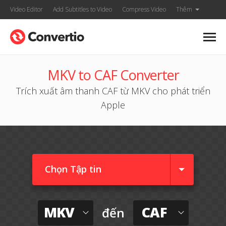
Video Editor
Add Subtitles to Video
Compress Video
Thêm
MKV to CAF Converter
Trích xuất âm thanh CAF từ MKV cho phát triển
Apple
Chọn Tập tin
MKV
CAF
đến