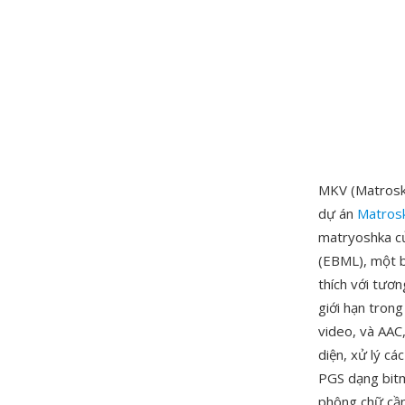
MKV (Matroska
dự án
Matros
matryoshka củ
(EBML), một b
thích với tươ
giới hạn tron
video, và AAC
diện, xử lý c
PGS dạng bitm
phông chữ cần 