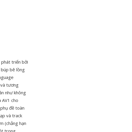
phát triển bởi
 búp bê lồng
anguage
t và tương
gần như không
à AV1 cho
 phụ đề toàn
ạp và track
èm (chẳng hạn
ột trong