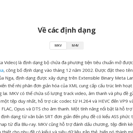
Về các định dạng
MKV
M4V
 Video) là định dạng bộ chứa đa phương tiện tiêu chuẩn mở được 
ka
, công bố định dạng vào tháng 12 năm 2002. Được đặt theo tên
a Nga, định dạng được xây dựng trên Extensible Binary Meta L
iến thể nhị phân đơn giản hóa của XML cung cấp cấu trúc linh hoạ
ng lai. MKV có thể chứa số lượng track video, âm thanh và phụ đề 
g một tệp duy nhất, hỗ trợ các codec từ H.264 và HEVC đến VP9 v
, FLAC, Opus và DTS cho âm thanh. Một tính năng nổi bật là hỗ trợ
ác định dạng từ văn bản SRT đơn giản đến phụ đề có kiểu ASS phức t
ap từ đĩa Blu-ray. MKV cũng hỗ trợ đánh dấu chương, tệp đính k
thiết cho phụ đề có kiểu) và siêu dữ liệu gắn thẻ, biến nó thành m