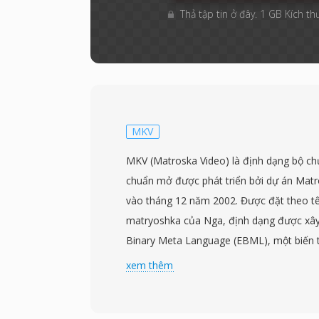
Thả tập tin ở đây. 1 GB Kích th
MKV
MKV (Matroska Video) là định dạng bộ ch
chuẩn mở được phát triển bởi dự án Matr
vào tháng 12 năm 2002. Được đặt theo tê
matryoshka của Nga, định dạng được xây 
Binary Meta Language (EBML), một biến 
hóa của XML cung cấp cấu trúc linh hoạt 
xem thêm
lai. MKV có thể chứa số lượng track vide
gần như không giới hạn trong một tệp duy