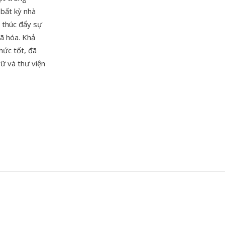
bất kỳ nhà
, thúc đẩy sự
ã hóa. Khả
hức tốt, đã
ữ và thư viện