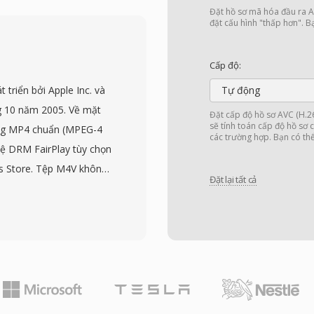
deo, và AAC, FLAC, Opus
Đặt hồ sơ mã hóa đầu ra AV
ật là hỗ trợ phụ đề toàn
đặt cấu hình "thấp hơn". B
 đơn giản đến phụ đề có
ap từ đĩa Blu-ray. MKV
Cấp độ:
kèm (chẳng hạn phông
triển bởi Apple Inc. và
Tự động
dữ liệu gắn thẻ, biến nó
g 10 năm 2005. Về mặt
Đặt cấp độ hồ sơ AVC (H.26
năng nhất hiện có.
sẽ tính toán cấp độ hồ sơ c
ạng MP4 chuẩn (MPEG-4
các trường hợp. Bạn có thể
ỳ nhà phát triển nào
 vệ DRM FairPlay tùy chọn
 không cần phí cấp phép,
s Store. Tệp M4V không
nh phát media, công cụ
Đặt lại tất cả
 kỳ trình phát nào xử lý
ăng đóng gói hầu như
rợ codec là như nhau.
 nhất, có tổ chức tốt,
m thanh AAC, hỗ trợ độ
cho phân phối video
ư đánh dấu chương, track
g tiện cá nhân.
nh ảnh bìa và xếp hạng.
t nội dung iTunes với
ội dung mua được bảo