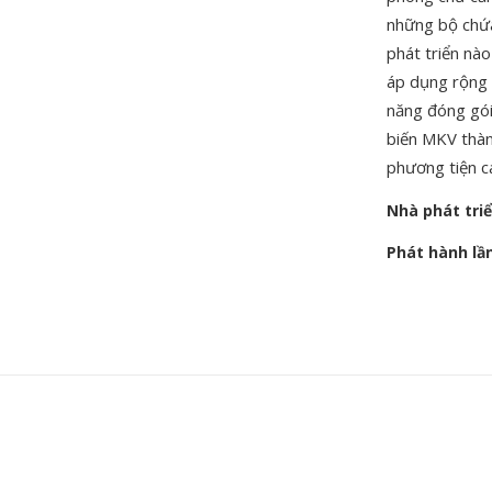
những bộ chứa
phát triển nà
áp dụng rộng 
năng đóng gói
biến MKV thàn
phương tiện c
Nhà phát tri
Phát hành lầ