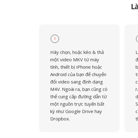
L
1
Hãy chọn, hoặc kéo & thả
L
một video MKV từ máy
đ
tính, thiết bị iPhone hoặc
b
Android của bạn để chuyển
t
đổi video sang định dạng
c
M4V. Ngoài ra, bạn cũng có
r
thể cung cấp đường dẫn từ
d
một nguồn trực tuyến bất
S
kỳ như Google Drive hay
c
Dropbox.
t