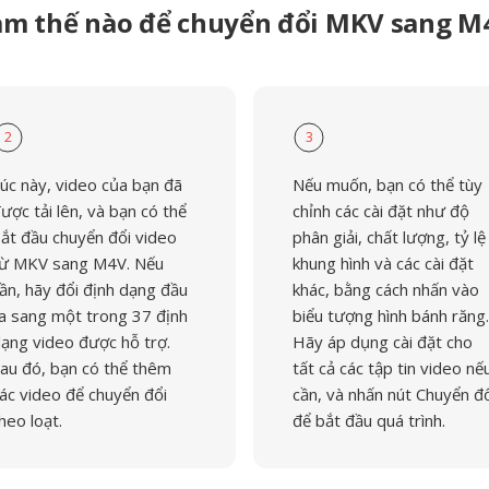
àm thế nào để chuyển đổi MKV sang M
2
3
úc này, video của bạn đã
Nếu muốn, bạn có thể tùy
ược tải lên, và bạn có thể
chỉnh các cài đặt như độ
ắt đầu chuyển đổi video
phân giải, chất lượng, tỷ lệ
ừ MKV sang M4V. Nếu
khung hình và các cài đặt
ần, hãy đổi định dạng đầu
khác, bằng cách nhấn vào
a sang một trong 37 định
biểu tượng hình bánh răng.
ạng video được hỗ trợ.
Hãy áp dụng cài đặt cho
au đó, bạn có thể thêm
tất cả các tập tin video nế
ác video để chuyển đổi
cần, và nhấn nút Chuyển đ
heo loạt.
để bắt đầu quá trình.