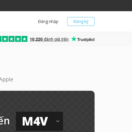
Đăng nhập
Đăng ký
10,220
đánh giá trên
Apple
M4V
ến