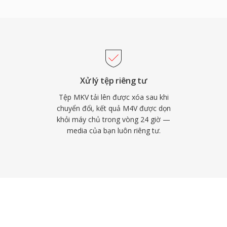
thiết bị và phần mềm
, iOS, iPadOS và Apple
g mượt mà trong hầu hết
ng. Định dạng đã đạt
ở thành nền tảng thống
hương trình TV. Khả
Xử lý tệp riêng tư
ng lớn hơn đồng nghĩa
Tệp MKV tải lên được xóa sau khi
tệp M4V không có DRM có
chuyển đổi, kết quả M4V được dọn
khỏi máy chủ trong vòng 24 giờ —
chỉnh sửa hoặc chuyển
media của bạn luôn riêng tư.