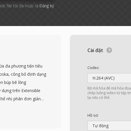
ước file tối đa hoặc là
Đăng ký
Cài đặt
ứa đa phương tiện tiêu
Codec:
oska, công bố định dạng
H.264 (AVC)
n búp bê lồng
Bộ mã hóa để mã hóa đoạn
dựng trên Extensible
chép luồng video từ tập t
lại nếu có thể.
thể nhị phân đơn giản
và tương thích với tương
o, âm thanh và phụ đề
Hồ sơ:
 nhất, hỗ trợ các codec
Tự động