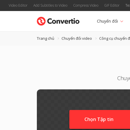
Video Editor
Add Subtitles to Video
Compress Video
GIF Editor
Te
Chuyển đổi
Trang chủ
Chuyển đổi video
Công cụ chuyển 
Chuy
Chọn Tập tin