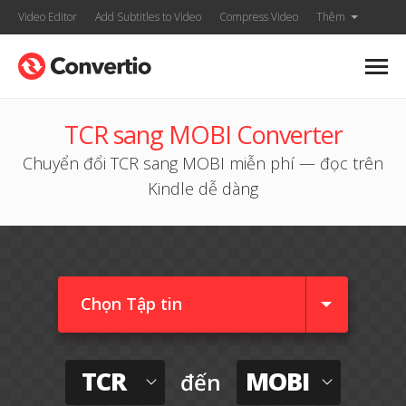
Video Editor
Add Subtitles to Video
Compress Video
Thêm
TCR sang MOBI Converter
Chuyển đổi TCR sang MOBI miễn phí — đọc trên
Kindle dễ dàng
Chọn Tập tin
TCR
MOBI
đến