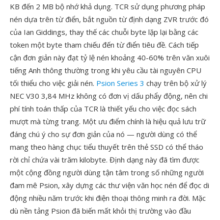
KB đến 2 MB bộ nhớ khả dụng. TCR sử dụng phương pháp
nén dựa trên từ điển, bắt nguồn từ định dạng ZVR trước đó
của Ian Giddings, thay thế các chuỗi byte lặp lại bằng các
token một byte tham chiếu đến từ điển tiêu đề. Cách tiếp
cận đơn giản này đạt tỷ lệ nén khoảng 40-60% trên văn xuôi
tiếng Anh thông thường trong khi yêu cầu tài nguyên CPU
tối thiểu cho việc giải nén.
Psion Series 3
chạy trên bộ xử lý
NEC V30 3,84 MHz không có đơn vị dấu phẩy động, nên chi
phí tính toán thấp của TCR là thiết yếu cho việc đọc sách
mượt mà từng trang. Một ưu điểm chính là hiệu quả lưu trữ
đáng chú ý cho sự đơn giản của nó — người dùng có thể
mang theo hàng chục tiểu thuyết trên thẻ SSD có thể tháo
rời chỉ chứa vài trăm kilobyte. Định dạng này đã tìm được
một cộng đồng người dùng tận tâm trong số những người
đam mê Psion, xây dựng các thư viện văn học nén để đọc di
động nhiều năm trước khi điện thoại thông minh ra đời. Mặc
dù nền tảng Psion đã biến mất khỏi thị trường vào đầu