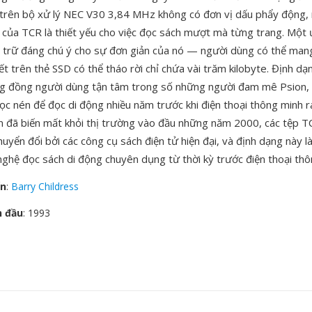
trên bộ xử lý NEC V30 3,84 MHz không có đơn vị dấu phẩy động, n
p của TCR là thiết yếu cho việc đọc sách mượt mà từng trang. Một 
ưu trữ đáng chú ý cho sự đơn giản của nó — người dùng có thể ma
ết trên thẻ SSD có thể tháo rời chỉ chứa vài trăm kilobyte. Định dạ
g đồng người dùng tận tâm trong số những người đam mê Psion,
ọc nén để đọc di động nhiều năm trước khi điện thoại thông minh r
n đã biến mất khỏi thị trường vào đầu những năm 2000, các tệp T
yển đổi bởi các công cụ sách điện tử hiện đại, và định dạng này l
ghệ đọc sách di động chuyên dụng từ thời kỳ trước điện thoại thô
ển
:
Barry Childress
n đầu
: 1993