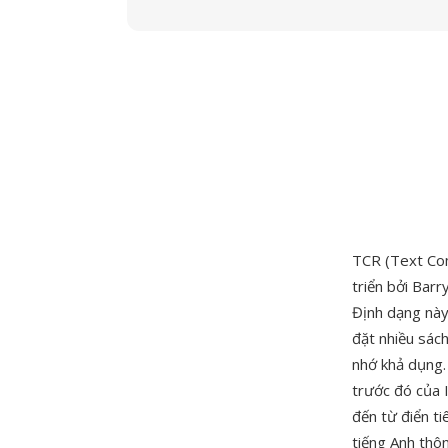
TCR (Text Com
triển bởi Bar
Định dạng này
đặt nhiều sác
nhớ khả dụng.
trước đó của I
đến từ điển ti
tiếng Anh thôn