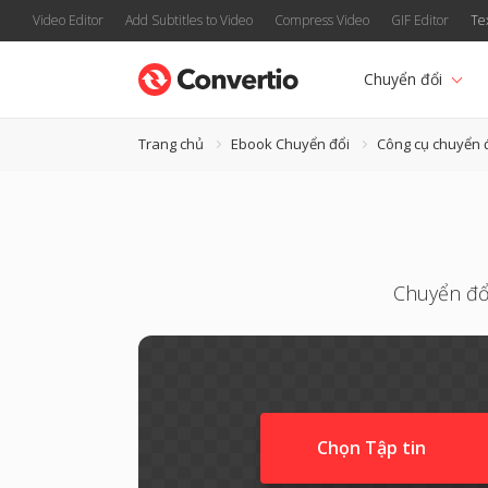
Video Editor
Add Subtitles to Video
Compress Video
GIF Editor
Te
Chuyển đổi
Trang chủ
Ebook Chuyển đổi
Công cụ chuyển 
Chuyển đổi
Chọn Tập tin