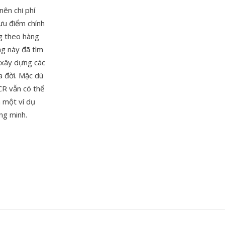
ên chi phí
ưu điểm chính
ng theo hàng
ng này đã tìm
 xây dựng các
a đời. Mặc dù
CR vẫn có thể
à một ví dụ
ng minh.