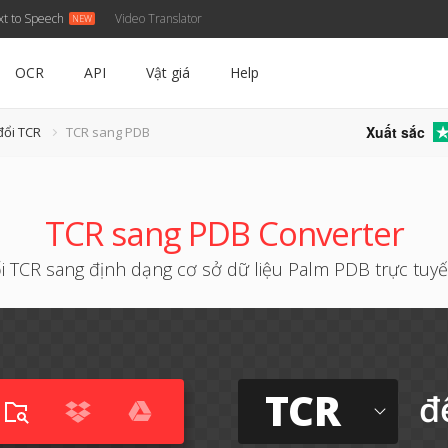
xt to Speech
Video Translator
OCR
API
Vật giá
Help
Xuất sắc
đổi TCR
TCR sang PDB
TCR sang PDB Converter
 TCR sang định dạng cơ sở dữ liệu Palm PDB trực tuy
TCR
đ