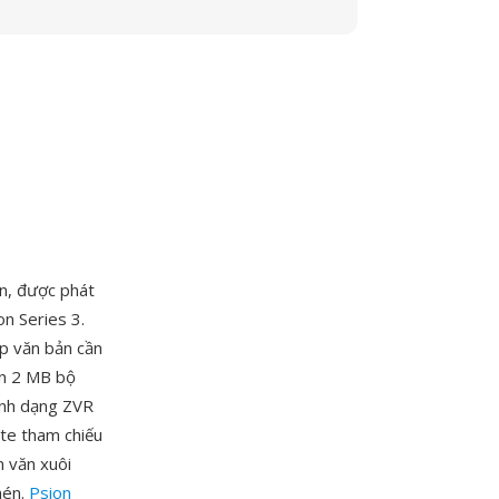
n, được phát
n Series 3.
p văn bản cần
ến 2 MB bộ
ịnh dạng ZVR
yte tham chiếu
n văn xuôi
nén.
Psion