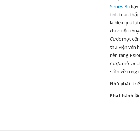
Series 3
chạy 
tính toán thấ
là hiệu quả l
chục tiểu thuy
được một cộn
thư viện văn h
nền tảng Psio
được mở và chu
sớm về công n
Nhà phát tri
Phát hành lầ