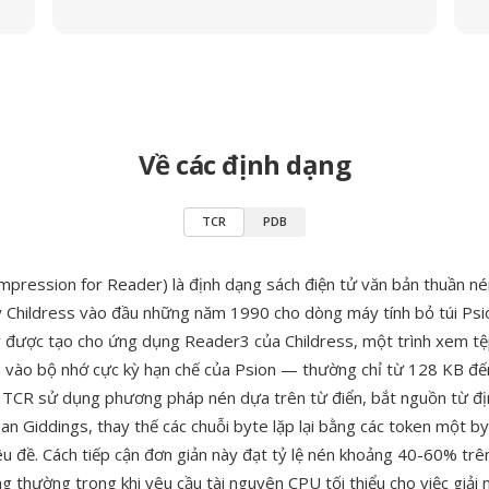
Về các định dạng
TCR
PDB
pression for Reader) là định dạng sách điện tử văn bản thuần né
ry Childress vào đầu những năm 1990 cho dòng máy tính bỏ túi Psio
 được tạo cho ứng dụng Reader3 của Childress, một trình xem tệ
h vào bộ nhớ cực kỳ hạn chế của Psion — thường chỉ từ 128 KB đ
 TCR sử dụng phương pháp nén dựa trên từ điển, bắt nguồn từ đ
an Giddings, thay thế các chuỗi byte lặp lại bằng các token một b
êu đề. Cách tiếp cận đơn giản này đạt tỷ lệ nén khoảng 40-60% trê
g thường trong khi yêu cầu tài nguyên CPU tối thiểu cho việc giải 