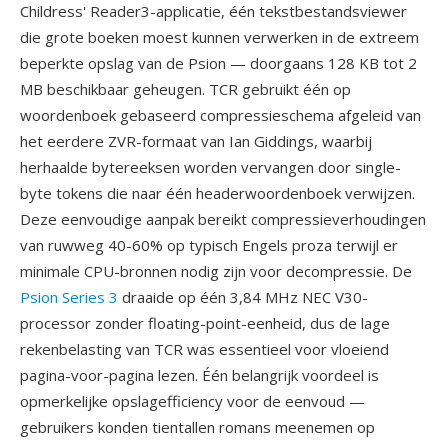
Childress' Reader3-applicatie, één tekstbestandsviewer
die grote boeken moest kunnen verwerken in de extreem
beperkte opslag van de Psion — doorgaans 128 KB tot 2
MB beschikbaar geheugen. TCR gebruikt één op
woordenboek gebaseerd compressieschema afgeleid van
het eerdere ZVR-formaat van Ian Giddings, waarbij
herhaalde bytereeksen worden vervangen door single-
byte tokens die naar één headerwoordenboek verwijzen.
Deze eenvoudige aanpak bereikt compressieverhoudingen
van ruwweg 40-60% op typisch Engels proza terwijl er
minimale CPU-bronnen nodig zijn voor decompressie. De
Psion Series 3
draaide op één 3,84 MHz NEC V30-
processor zonder floating-point-eenheid, dus de lage
rekenbelasting van TCR was essentieel voor vloeiend
pagina-voor-pagina lezen. Één belangrijk voordeel is
opmerkelijke opslagefficiency voor de eenvoud —
gebruikers konden tientallen romans meenemen op