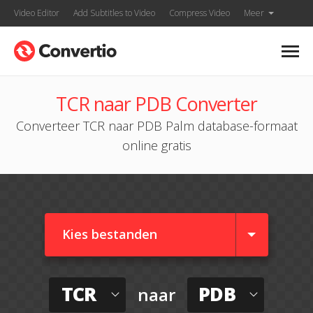
Video Editor
Add Subtitles to Video
Compress Video
Meer
TCR naar PDB Converter
Converteer TCR naar PDB Palm database-formaat
online gratis
Kies bestanden
TCR
PDB
naar