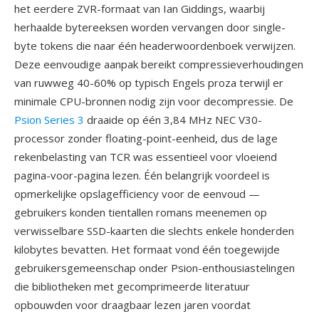
het eerdere ZVR-formaat van Ian Giddings, waarbij
herhaalde bytereeksen worden vervangen door single-
byte tokens die naar één headerwoordenboek verwijzen.
Deze eenvoudige aanpak bereikt compressieverhoudingen
van ruwweg 40-60% op typisch Engels proza terwijl er
minimale CPU-bronnen nodig zijn voor decompressie. De
Psion Series 3
draaide op één 3,84 MHz NEC V30-
processor zonder floating-point-eenheid, dus de lage
rekenbelasting van TCR was essentieel voor vloeiend
pagina-voor-pagina lezen. Één belangrijk voordeel is
opmerkelijke opslagefficiency voor de eenvoud —
gebruikers konden tientallen romans meenemen op
verwisselbare SSD-kaarten die slechts enkele honderden
kilobytes bevatten. Het formaat vond één toegewijde
gebruikersgemeenschap onder Psion-enthousiastelingen
die bibliotheken met gecomprimeerde literatuur
opbouwden voor draagbaar lezen jaren voordat