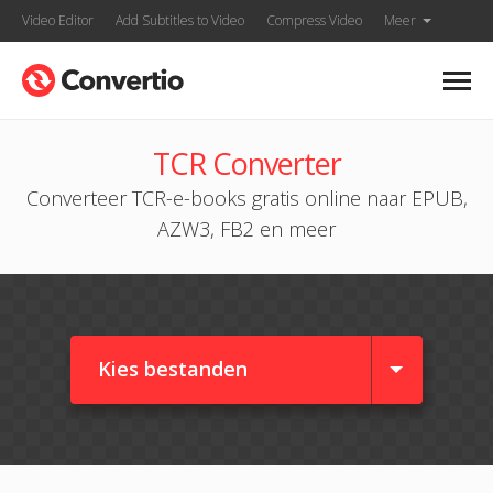
Video Editor
Add Subtitles to Video
Compress Video
Meer
TCR Converter
Converteer TCR-e-books gratis online naar EPUB,
AZW3, FB2 en meer
Kies bestanden